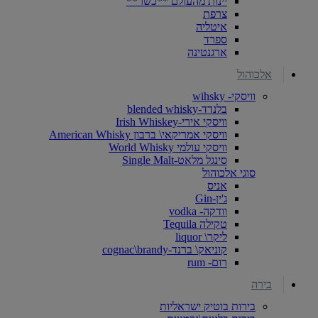
יינות מהעולם **כשר**
צרפת
איטליה
ספרד
ארגנטינה
אלכוהול
וויסקי- wihsky
בלנדד-blended whisky
וויסקי אירי-Irish Whiskey
וויסקי אמריקאי\ ברבון American Whisky
וויסקי עולמי World Whisky
סינגל מלאט-Single Malt
סוגי אלכוהול
אניס
ג'ין-Gin
וודקה- vodka
טקילה Tequila
ליקר\ liquor
קוניאק\ ברנד-cognac\brandy
רום- rum
בירה
בירות בוטיק ישראליות