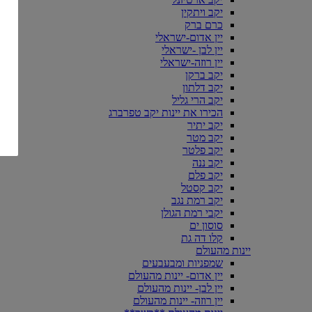
יקב ויתקין
כרם ברק
יין אדום-ישראלי
יין לבן -ישראלי
יין רוזה-ישראלי
יקב ברקן
יקב דלתון
יקב הרי גליל
הכירו את יינות יקב טפרברג
יקב יתיר
יקב מטר
יקב פלטר
יקב ננה
יקב פלם
יקב קסטל
יקב רמת נגב
יקבי רמת הגולן
סוסון ים
קלו דה גת
יינות מהעולם
שמפניות ומבעבעים
יין אדום- יינות מהעולם
יין לבן- יינות מהעולם
יין רוזה- יינות מהעולם