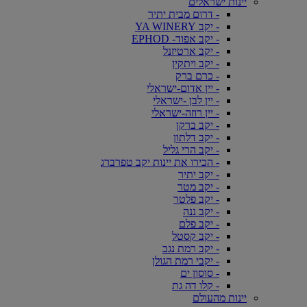
יינות ישראלים
- דרום מבית יתיר
- יקב YA WINERY
- יקב אפוד- EPHOD
- יקב ארטיזנל
- יקב ויתקין
- כרם ברק
- יין אדום-ישראלי
- יין לבן -ישראלי
- יין רוזה-ישראלי
- יקב ברקן
- יקב דלתון
- יקב הרי גליל
- הכירו את יינות יקב טפרברג
- יקב יתיר
- יקב מטר
- יקב פלטר
- יקב ננה
- יקב פלם
- יקב קסטל
- יקב רמת נגב
- יקבי רמת הגולן
- סוסון ים
- קלו דה גת
יינות מהעולם