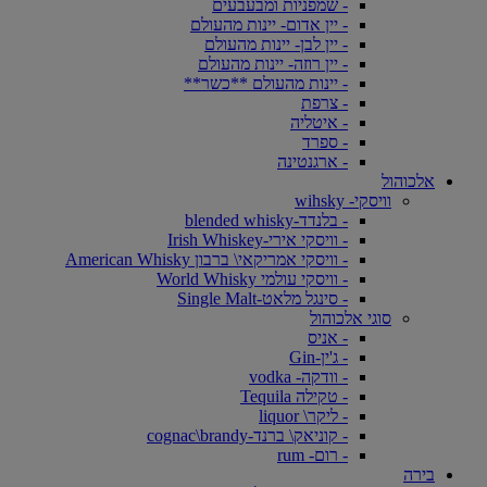
- שמפניות ומבעבעים
- יין אדום- יינות מהעולם
- יין לבן- יינות מהעולם
- יין רוזה- יינות מהעולם
- יינות מהעולם **כשר**
- צרפת
- איטליה
- ספרד
- ארגנטינה
אלכוהול
וויסקי- wihsky
- בלנדד-blended whisky
- וויסקי אירי-Irish Whiskey
- וויסקי אמריקאי\ ברבון American Whisky
- וויסקי עולמי World Whisky
- סינגל מלאט-Single Malt
סוגי אלכוהול
- אניס
- ג'ין-Gin
- וודקה- vodka
- טקילה Tequila
- ליקר\ liquor
- קוניאק\ ברנד-cognac\brandy
- רום- rum
בירה