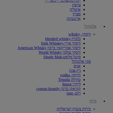
יינות מהעולם **כשר**
צרפת
איטליה
ספרד
ארגנטינה
אלכוהול
וויסקי- wihsky
בלנדד-blended whisky
וויסקי אירי-Irish Whiskey
וויסקי אמריקאי\ ברבון American Whisky
וויסקי עולמי World Whisky
סינגל מלאט-Single Malt
סוגי אלכוהול
אניס
ג'ין-Gin
וודקה- vodka
טקילה Tequila
ליקר\ liquor
קוניאק\ ברנד-cognac\brandy
רום- rum
בירה
בירות בוטיק ישראליות