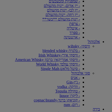
- שמפניות ומבעבעים
- יין אדום- יינות מהעולם
- יין לבן- יינות מהעולם
- יין רוזה- יינות מהעולם
- יינות מהעולם **כשר**
- צרפת
- איטליה
- ספרד
- ארגנטינה
אלכוהול
וויסקי- wihsky
- בלנדד-blended whisky
- וויסקי אירי-Irish Whiskey
- וויסקי אמריקאי\ ברבון American Whisky
- וויסקי עולמי World Whisky
- סינגל מלאט-Single Malt
סוגי אלכוהול
- אניס
- ג'ין-Gin
- וודקה- vodka
- טקילה Tequila
- ליקר\ liquor
- קוניאק\ ברנד-cognac\brandy
- רום- rum
בירה