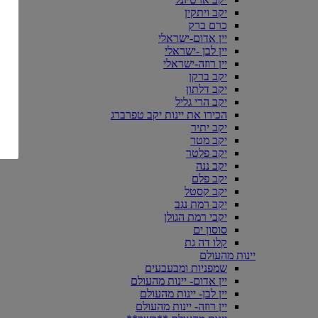
יקב ויתקין
כרם ברק
יין אדום-ישראלי
יין לבן -ישראלי
יין רוזה-ישראלי
יקב ברקן
יקב דלתון
יקב הרי גליל
הכירו את יינות יקב טפרברג
יקב יתיר
יקב מטר
יקב פלטר
יקב ננה
יקב פלם
יקב קסטל
יקב רמת נגב
יקבי רמת הגולן
סוסון ים
קלו דה גת
יינות מהעולם
שמפניות ומבעבעים
יין אדום- יינות מהעולם
יין לבן- יינות מהעולם
יין רוזה- יינות מהעולם