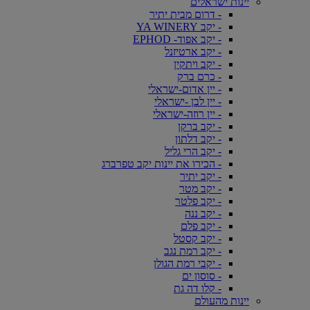
יינות ישראלים
- דרום מבית יתיר
- יקב YA WINERY
- יקב אפוד- EPHOD
- יקב ארטיזנל
- יקב ויתקין
- כרם ברק
- יין אדום-ישראלי
- יין לבן -ישראלי
- יין רוזה-ישראלי
- יקב ברקן
- יקב דלתון
- יקב הרי גליל
- הכירו את יינות יקב טפרברג
- יקב יתיר
- יקב מטר
- יקב פלטר
- יקב ננה
- יקב פלם
- יקב קסטל
- יקב רמת נגב
- יקבי רמת הגולן
- סוסון ים
- קלו דה גת
יינות מהעולם