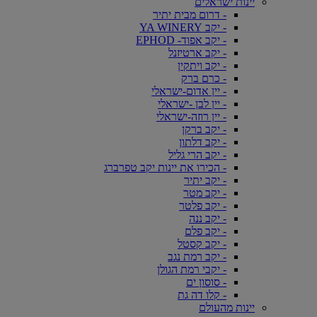
יינות ישראלים
- דרום מבית יתיר
- יקב YA WINERY
- יקב אפוד- EPHOD
- יקב ארטיזנל
- יקב ויתקין
- כרם ברק
- יין אדום-ישראלי
- יין לבן -ישראלי
- יין רוזה-ישראלי
- יקב ברקן
- יקב דלתון
- יקב הרי גליל
- הכירו את יינות יקב טפרברג
- יקב יתיר
- יקב מטר
- יקב פלטר
- יקב ננה
- יקב פלם
- יקב קסטל
- יקב רמת נגב
- יקבי רמת הגולן
- סוסון ים
- קלו דה גת
יינות מהעולם