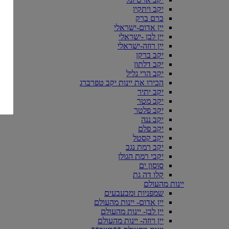
יקב ויתקין
כרם ברק
יין אדום-ישראלי
יין לבן -ישראלי
יין רוזה-ישראלי
יקב ברקן
יקב דלתון
יקב הרי גליל
הכירו את יינות יקב טפרברג
יקב יתיר
יקב מטר
יקב פלטר
יקב ננה
יקב פלם
יקב קסטל
יקב רמת נגב
יקבי רמת הגולן
סוסון ים
קלו דה גת
יינות מהעולם
שמפניות ומבעבעים
יין אדום- יינות מהעולם
יין לבן- יינות מהעולם
יין רוזה- יינות מהעולם