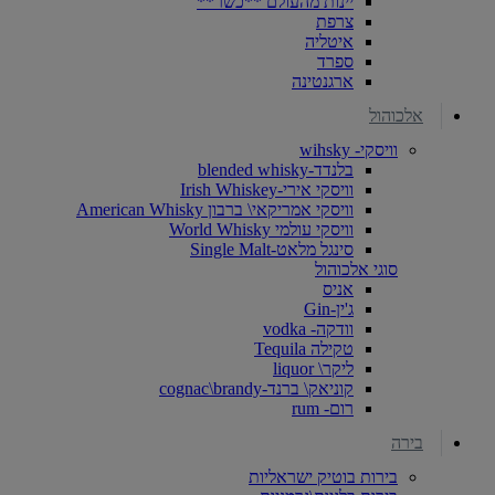
יינות מהעולם **כשר**
צרפת
איטליה
ספרד
ארגנטינה
אלכוהול
וויסקי- wihsky
בלנדד-blended whisky
וויסקי אירי-Irish Whiskey
וויסקי אמריקאי\ ברבון American Whisky
וויסקי עולמי World Whisky
סינגל מלאט-Single Malt
סוגי אלכוהול
אניס
ג'ין-Gin
וודקה- vodka
טקילה Tequila
ליקר\ liquor
קוניאק\ ברנד-cognac\brandy
רום- rum
בירה
בירות בוטיק ישראליות