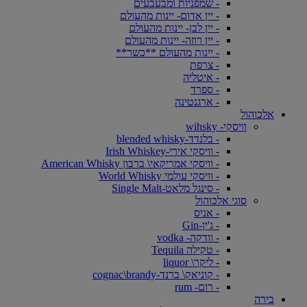
- שמפניות ומבעבעים
- יין אדום- יינות מהעולם
- יין לבן- יינות מהעולם
- יין רוזה- יינות מהעולם
- יינות מהעולם **כשר**
- צרפת
- איטליה
- ספרד
- ארגנטינה
אלכוהול
וויסקי- wihsky
- בלנדד-blended whisky
- וויסקי אירי-Irish Whiskey
- וויסקי אמריקאי\ ברבון American Whisky
- וויסקי עולמי World Whisky
- סינגל מלאט-Single Malt
סוגי אלכוהול
- אניס
- ג'ין-Gin
- וודקה- vodka
- טקילה Tequila
- ליקר\ liquor
- קוניאק\ ברנד-cognac\brandy
- רום- rum
בירה