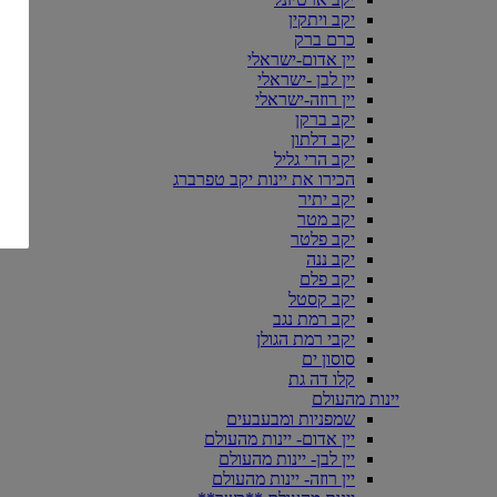
יקב ויתקין
כרם ברק
יין אדום-ישראלי
יין לבן -ישראלי
יין רוזה-ישראלי
יקב ברקן
יקב דלתון
יקב הרי גליל
הכירו את יינות יקב טפרברג
יקב יתיר
יקב מטר
יקב פלטר
יקב ננה
יקב פלם
יקב קסטל
יקב רמת נגב
יקבי רמת הגולן
סוסון ים
קלו דה גת
יינות מהעולם
שמפניות ומבעבעים
יין אדום- יינות מהעולם
יין לבן- יינות מהעולם
יין רוזה- יינות מהעולם