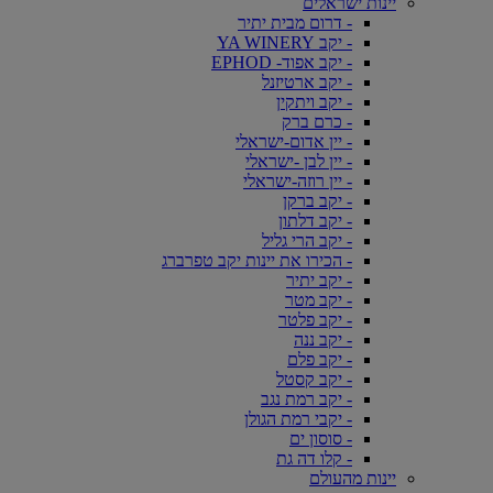
יינות ישראלים
- דרום מבית יתיר
- יקב YA WINERY
- יקב אפוד- EPHOD
- יקב ארטיזנל
- יקב ויתקין
- כרם ברק
- יין אדום-ישראלי
- יין לבן -ישראלי
- יין רוזה-ישראלי
- יקב ברקן
- יקב דלתון
- יקב הרי גליל
- הכירו את יינות יקב טפרברג
- יקב יתיר
- יקב מטר
- יקב פלטר
- יקב ננה
- יקב פלם
- יקב קסטל
- יקב רמת נגב
- יקבי רמת הגולן
- סוסון ים
- קלו דה גת
יינות מהעולם