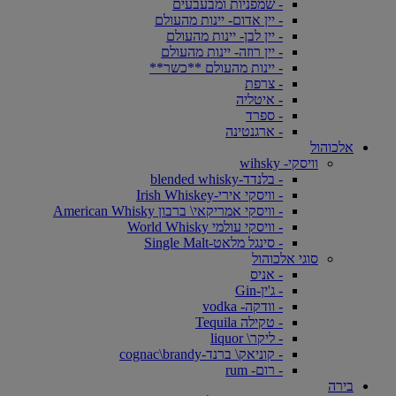
- שמפניות ומבעבעים
- יין אדום- יינות מהעולם
- יין לבן- יינות מהעולם
- יין רוזה- יינות מהעולם
- יינות מהעולם **כשר**
- צרפת
- איטליה
- ספרד
- ארגנטינה
אלכוהול
וויסקי- wihsky
- בלנדד-blended whisky
- וויסקי אירי-Irish Whiskey
- וויסקי אמריקאי\ ברבון American Whisky
- וויסקי עולמי World Whisky
- סינגל מלאט-Single Malt
סוגי אלכוהול
- אניס
- ג'ין-Gin
- וודקה- vodka
- טקילה Tequila
- ליקר\ liquor
- קוניאק\ ברנד-cognac\brandy
- רום- rum
בירה