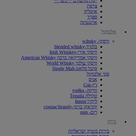
יינות מהעולם **כשר**
צרפת
איטליה
ספרד
ארגנטינה
אלכוהול
וויסקי- wihsky
בלנדד-blended whisky
וויסקי אירי-Irish Whiskey
וויסקי אמריקאי\ ברבון American Whisky
וויסקי עולמי World Whisky
סינגל מלאט-Single Malt
סוגי אלכוהול
אניס
ג'ין-Gin
וודקה- vodka
טקילה Tequila
ליקר\ liquor
קוניאק\ ברנד-cognac\brandy
רום- rum
בירה
בירות בוטיק ישראליות