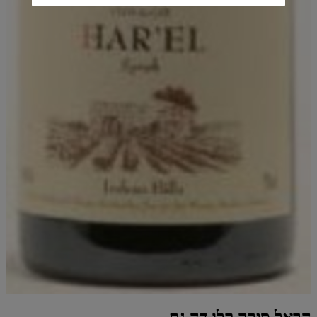
הראל סירה,קלו דה גת