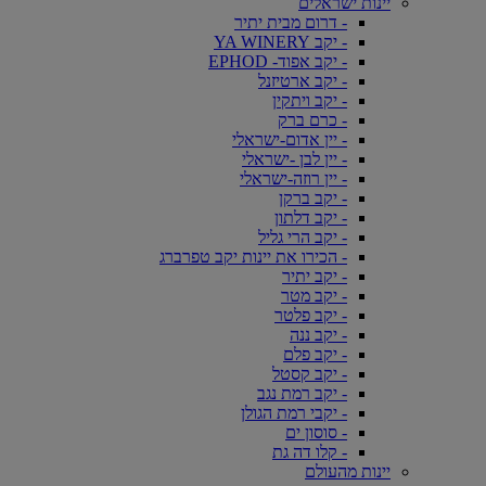
יינות ישראלים
- דרום מבית יתיר
- יקב YA WINERY
- יקב אפוד- EPHOD
- יקב ארטיזנל
- יקב ויתקין
- כרם ברק
- יין אדום-ישראלי
- יין לבן -ישראלי
- יין רוזה-ישראלי
- יקב ברקן
- יקב דלתון
- יקב הרי גליל
- הכירו את יינות יקב טפרברג
- יקב יתיר
- יקב מטר
- יקב פלטר
- יקב ננה
- יקב פלם
- יקב קסטל
- יקב רמת נגב
- יקבי רמת הגולן
- סוסון ים
- קלו דה גת
יינות מהעולם