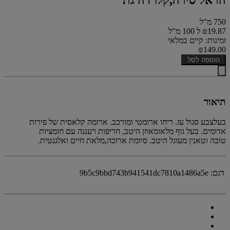
750 מ"ל
₪19.87 ל 100 מ"ל
זמינות: קיים במלאי
₪149.00
הוספה לסל
תיאור
בעלצבע סגול עז. ריחו ארומטי ומורכב. ארומה קלאסית של פירות
אדומים. בעל גוף מלאומאוזן היטב, חריפות רעננה עם חומציות
טובה וטאנין מעוגל היטב. סיומת ארוכה,מלאת חיים ואלגנטית.
דגם:
9b5c9bbd743b941541dc7810a1486a5e