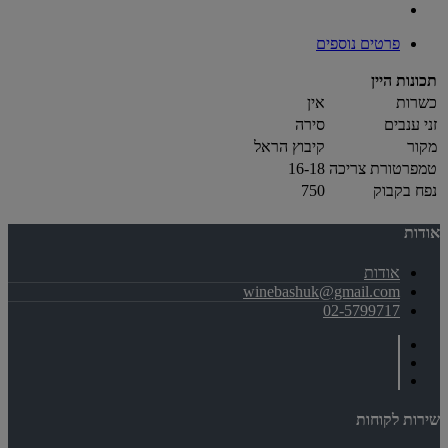
פרטים נוספים
תכונות היין
כשרות
אין
זני ענבים
סירה
מקור
קיבוץ הראל
טמפרטורת צריכה
16-18
נפח בקבוק
750
אודות
אודות
winebashuk@gmail.com
02-5799717
שירות לקוחות