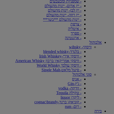
- שמפניות ומבעבעים
- יין אדום- יינות מהעולם
- יין לבן- יינות מהעולם
- יין רוזה- יינות מהעולם
- יינות מהעולם **כשר**
- צרפת
- איטליה
- ספרד
- ארגנטינה
אלכוהול
וויסקי- wihsky
- בלנדד-blended whisky
- וויסקי אירי-Irish Whiskey
- וויסקי אמריקאי\ ברבון American Whisky
- וויסקי עולמי World Whisky
- סינגל מלאט-Single Malt
סוגי אלכוהול
- אניס
- ג'ין-Gin
- וודקה- vodka
- טקילה Tequila
- ליקר\ liquor
- קוניאק\ ברנד-cognac\brandy
- רום- rum
בירה