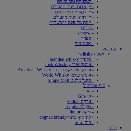
- שמפניות ומבעבעים
- יין אדום- יינות מהעולם
- יין לבן- יינות מהעולם
- יין רוזה- יינות מהעולם
- יינות מהעולם **כשר**
- צרפת
- איטליה
- ספרד
- ארגנטינה
אלכוהול
וויסקי- wihsky
- בלנדד-blended whisky
- וויסקי אירי-Irish Whiskey
- וויסקי אמריקאי\ ברבון American Whisky
- וויסקי עולמי World Whisky
- סינגל מלאט-Single Malt
סוגי אלכוהול
- אניס
- ג'ין-Gin
- וודקה- vodka
- טקילה Tequila
- ליקר\ liquor
- קוניאק\ ברנד-cognac\brandy
- רום- rum
בירה