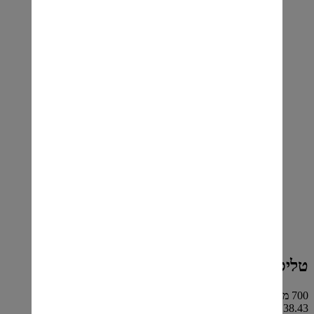
טליסקר סטורום 700 מ"ל
700 מ"ל
₪38.43 ל 100 מ"ל