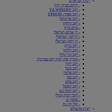
יינות ישראלים
- דרום מבית יתיר
- יקב YA WINERY
- יקב אפוד- EPHOD
- יקב ארטיזנל
- יקב ויתקין
- כרם ברק
- יין אדום-ישראלי
- יין לבן -ישראלי
- יין רוזה-ישראלי
- יקב ברקן
- יקב דלתון
- יקב הרי גליל
- הכירו את יינות יקב טפרברג
- יקב יתיר
- יקב מטר
- יקב פלטר
- יקב ננה
- יקב פלם
- יקב קסטל
- יקב רמת נגב
- יקבי רמת הגולן
- סוסון ים
- קלו דה גת
יינות מהעולם