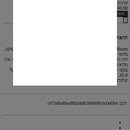
זמינות: קיים במלאי
₪269.00
הוספה לסל
תיאור
Talisker Storm הינו סינגל מאלט סקוטי קלאסי בעל פרופיל טעם מעושן,
מהאי סקאיי שלחופה המערבי של סקוטלנד.
זוהי גירסה פראית ומעושנת יותר לעומת גירסת ה-10 שנים, שמפגינה את
מלוא העוצמה שבטאליסקר צעיר.
צבעו של הטאליסקר מזכיר דבש זהוב ענברי ואחוז האלכוהול עומד על
45.8,
שתורם למרקם העשיר ומעצים את טעמיו המתוקים-חריפים.
דגם:
c67ddb4bba9ffafddb5b0b09c0c0d004