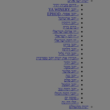
יינות ישראלים
- דרום מבית יתיר
- יקב YA WINERY
- יקב אפוד- EPHOD
- יקב ארטיזנל
- יקב ויתקין
- כרם ברק
- יין אדום-ישראלי
- יין לבן -ישראלי
- יין רוזה-ישראלי
- יקב ברקן
- יקב דלתון
- יקב הרי גליל
- הכירו את יינות יקב טפרברג
- יקב יתיר
- יקב מטר
- יקב פלטר
- יקב ננה
- יקב פלם
- יקב קסטל
- יקב רמת נגב
- יקבי רמת הגולן
- סוסון ים
- קלו דה גת
יינות מהעולם