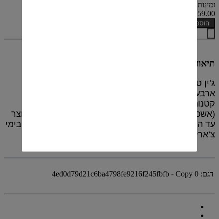
זמינות: קיים במלאי
₪159.00
הוספה לסל
תיאור
ג’ין טנקרי 10 הוא גרסת העלית של ג’ין טנקרי. מזוקק
ארבע פעמים ובעל מרקם חלק במיוחד. מיוצר במנות
קטנות במיוחד ותוך שימוש בפירות הדר איכותיים
(אשכוליות, תפוזים וליים). ג‘ין טהור ויבש במיוחד המיוצר
עד היום באותם דודי זיקוק ישנים שחלקם תיפקדו עוד בימי
צ’ארלס טנקרי עצמו.
דגם:
4ed0d79d21c6ba4798fe9216f245fbfb - Copy 0