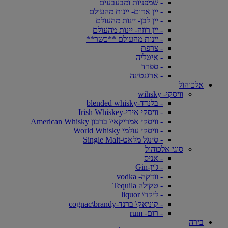
- שמפניות ומבעבעים
- יין אדום- יינות מהעולם
- יין לבן- יינות מהעולם
- יין רוזה- יינות מהעולם
- יינות מהעולם **כשר**
- צרפת
- איטליה
- ספרד
- ארגנטינה
אלכוהול
וויסקי- wihsky
- בלנדד-blended whisky
- וויסקי אירי-Irish Whiskey
- וויסקי אמריקאי\ ברבון American Whisky
- וויסקי עולמי World Whisky
- סינגל מלאט-Single Malt
סוגי אלכוהול
- אניס
- ג'ין-Gin
- וודקה- vodka
- טקילה Tequila
- ליקר\ liquor
- קוניאק\ ברנד-cognac\brandy
- רום- rum
בירה