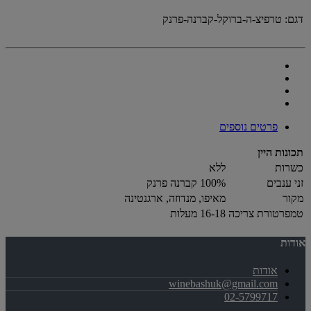
דגם:
טרפיצ-ה-ברוקל-קברנה-פרנק
פרטים נוספים
תכונות היין
כשרות
ללא
זני ענבים
100% קברנה פרנק
מקור
מאיפו, מנדוזה, ארגנטינה
טמפרטורת צריכה
16-18 מעלות
אודות
אודות
winebashuk@gmail.com
02-5799717