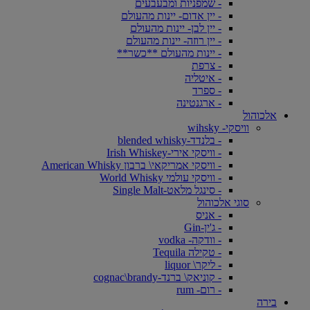
- שמפניות ומבעבעים
- יין אדום- יינות מהעולם
- יין לבן- יינות מהעולם
- יין רוזה- יינות מהעולם
- יינות מהעולם **כשר**
- צרפת
- איטליה
- ספרד
- ארגנטינה
אלכוהול
וויסקי- wihsky
- בלנדד-blended whisky
- וויסקי אירי-Irish Whiskey
- וויסקי אמריקאי\ ברבון American Whisky
- וויסקי עולמי World Whisky
- סינגל מלאט-Single Malt
סוגי אלכוהול
- אניס
- ג'ין-Gin
- וודקה- vodka
- טקילה Tequila
- ליקר\ liquor
- קוניאק\ ברנד-cognac\brandy
- רום- rum
בירה