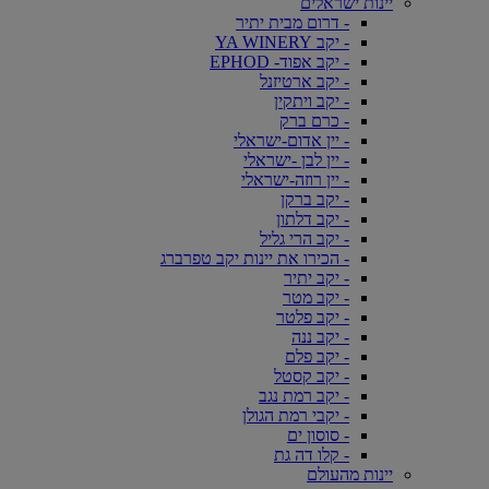
יינות ישראלים
- דרום מבית יתיר
- יקב YA WINERY
- יקב אפוד- EPHOD
- יקב ארטיזנל
- יקב ויתקין
- כרם ברק
- יין אדום-ישראלי
- יין לבן -ישראלי
- יין רוזה-ישראלי
- יקב ברקן
- יקב דלתון
- יקב הרי גליל
- הכירו את יינות יקב טפרברג
- יקב יתיר
- יקב מטר
- יקב פלטר
- יקב ננה
- יקב פלם
- יקב קסטל
- יקב רמת נגב
- יקבי רמת הגולן
- סוסון ים
- קלו דה גת
יינות מהעולם