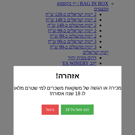
BAG IN BOX / יין בקופסא
מבצעים
2 יינות ישראלים ב-120 ש"ח
2 יינות ישראלים ב 149 ש"ח
2 יינות מהעולם ב-149 ש"ח
2 יינות ישראלים ב-99 ש"ח
2 יינות מהעולם ב-99 ש"ח
3 יינות ישראלים ב-99 ש"ח
3 יינות מהעולם ב-99 ש"ח
יינות ישראלים
דרום מבית יתיר
יקב YA WINERY
יקב אפוד- EPHOD
יקב ארטיזנל
אזהרה!
יקב ויתקין
כרם ברק
מכירה או הגשה של משקאות משכרים למי שטרם מלאו
יין אדום-ישראלי
לו 18 שנה אסורה!
יין לבן -ישראלי
יין רוזה-ישראלי
יקב ברקן
הנני מעל גיל 18
ביטול
יקב דלתון
יקב הרי גליל
הכירו את יינות יקב טפרברג
יקב יתיר
יקב מטר