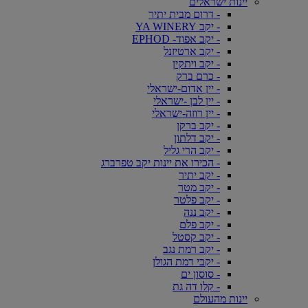
יינות ישראלים
- דרום מבית יתיר
- יקב YA WINERY
- יקב אפוד- EPHOD
- יקב ארטיזנל
- יקב ויתקין
- כרם ברק
- יין אדום-ישראלי
- יין לבן -ישראלי
- יין רוזה-ישראלי
- יקב ברקן
- יקב דלתון
- יקב הרי גליל
- הכירו את יינות יקב טפרברג
- יקב יתיר
- יקב מטר
- יקב פלטר
- יקב ננה
- יקב פלם
- יקב קסטל
- יקב רמת נגב
- יקבי רמת הגולן
- סוסון ים
- קלו דה גת
יינות מהעולם