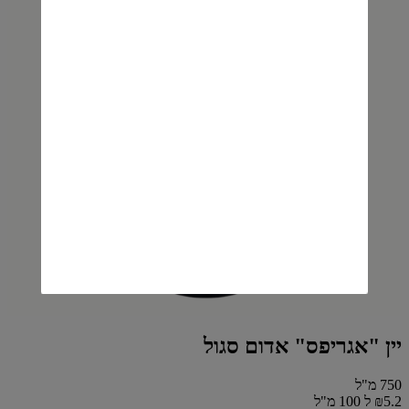
יין "אגריפס" אדום סגול
750 מ"ל
₪5.2 ל 100 מ"ל