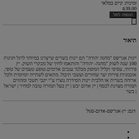
זמינות: קיים במלאי
₪39.00
הוספה לסל
תיאור
יינות אגריפס "מחנה יהודה" הם יינות כשרים שייצרנו במיוחד לרגל חגיגות
100 שנה לשוק "מחנה- יהודה" והותאמו לחיך של מבקרי השוק. יין
פירותי, עסיסי וקליל המופק מבלנד ענבים אדומים.שופע טעמים של טופי,
אוכמניות פירות יער שחורים ועשבי תיבול. מתאים לשתייה יומיומית ולכל
ארוחה בשרית או חלבית יינות הסידרה נוצרו ע"י יקבי תשבי ומהווים
תמורה מצוינת לכסף | יין אדום יבש | יין בעל תמורה טובה למחיר | ישראל
| כשר
דגם:
יין-אגריפס-אדום-סגול