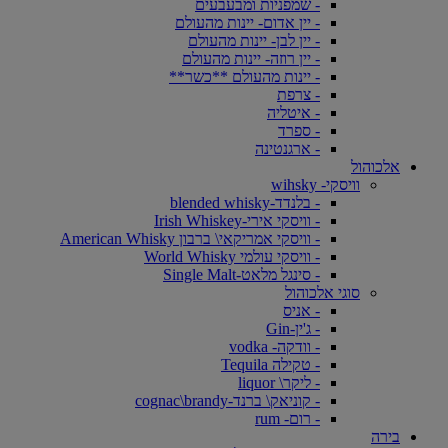
- שמפניות ומבעבעים
- יין אדום- יינות מהעולם
- יין לבן- יינות מהעולם
- יין רוזה- יינות מהעולם
- יינות מהעולם **כשר**
- צרפת
- איטליה
- ספרד
- ארגנטינה
אלכוהול
וויסקי- wihsky
- בלנדד-blended whisky
- וויסקי אירי-Irish Whiskey
- וויסקי אמריקאי\ ברבון American Whisky
- וויסקי עולמי World Whisky
- סינגל מלאט-Single Malt
סוגי אלכוהול
- אניס
- ג'ין-Gin
- וודקה- vodka
- טקילה Tequila
- ליקר\ liquor
- קוניאק\ ברנד-cognac\brandy
- רום- rum
בירה