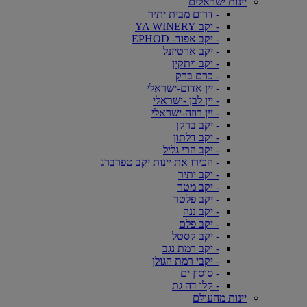
יינות ישראלים
- דרום מבית יתיר
- יקב YA WINERY
- יקב אפוד- EPHOD
- יקב ארטיזנל
- יקב ויתקין
- כרם ברק
- יין אדום-ישראלי
- יין לבן -ישראלי
- יין רוזה-ישראלי
- יקב ברקן
- יקב דלתון
- יקב הרי גליל
- הכירו את יינות יקב טפרברג
- יקב יתיר
- יקב מטר
- יקב פלטר
- יקב ננה
- יקב פלם
- יקב קסטל
- יקב רמת נגב
- יקבי רמת הגולן
- סוסון ים
- קלו דה גת
יינות מהעולם