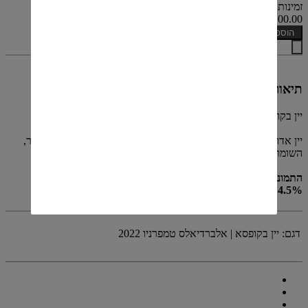
זמינות: קיים במלאי
₪100.00
הוספה לסל
תיאור
יין בקופסא, לא כשר
יין אדום יבש, קליל ופירותי עם חמיצות נעימה | מגיע בקופסא 3 ליטר,
השומרת על על היין כחודש מיום הפתיחה.
התמונה להמחשה בלבד
14.5% אלכוהול
דגם:
יין בקופסא | אלברדיאלס טמפרניו 2022