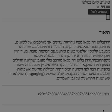
זמינות: קיים במלאי
₪199.00
הוספה לסל
תיאור
ירדןבלאן דה בלאן מציג ניחוחות עדינים אך מורכבים של לימונים,
פרחים, תפוחיםואגסים ירוקים, מינרליות ורמזים לבגט טרי. זהו
מבעבע קלאסי ואלגנטי טעים ומרענן,עם חמיצות טובה. בעוד היין
מוכן לשתייה כעת הוא יתיישן נהדר – למעלה מעשור
משנתהבציר.ירדן בלאן דה בלאן מורכב כולו מענבי שרדונה הגדלים
בצפון רמת הגולן,אזור גידול יין הקר בישראל. יין מבעבע זה מיוצר
בקפדנות רבה לפי השיטה המסורתית,הכוללת סחיטת אשכולות
שלמים ותסיסה שנייה בבקבוק. שלב הפיקוק (disgorging) החללאחר
שש שנות התיישנות על גבי השמרים.
דגם:
c29c37b3043384b837bb07b861dbb80d