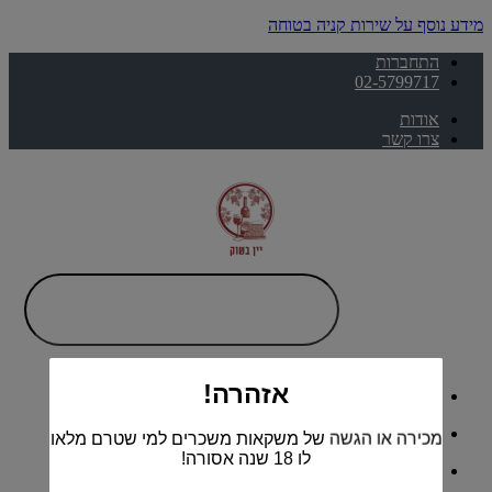
מידע נוסף על שירות קניה בטוחה
התחברות
02-5799717
אודות
צרו קשר
אזהרה!
דף הבית
#גיא ממליץ
מכירה או הגשה של משקאות משכרים למי שטרם מלאו
לו 18 שנה אסורה!
יינות