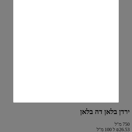
ירדן בלאן דה בלאן
750 מ"ל
₪26.53 ל 100 מ"ל