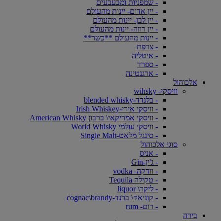
- שמפניות ומבעבעים
- יין אדום- יינות מהעולם
- יין לבן- יינות מהעולם
- יין רוזה- יינות מהעולם
- יינות מהעולם **כשר**
- צרפת
- איטליה
- ספרד
- ארגנטינה
אלכוהול
וויסקי- wihsky
- בלנדד-blended whisky
- וויסקי אירי-Irish Whiskey
- וויסקי אמריקאי\ ברבון American Whisky
- וויסקי עולמי World Whisky
- סינגל מלאט-Single Malt
סוגי אלכוהול
- אניס
- ג'ין-Gin
- וודקה- vodka
- טקילה Tequila
- ליקר\ liquor
- קוניאק\ ברנד-cognac\brandy
- רום- rum
בירה