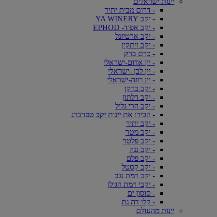
יינות ישראלים
- דרום מבית יתיר
- יקב YA WINERY
- יקב אפוד- EPHOD
- יקב ארטיזנל
- יקב ויתקין
- כרם ברק
- יין אדום-ישראלי
- יין לבן -ישראלי
- יין רוזה-ישראלי
- יקב ברקן
- יקב דלתון
- יקב הרי גליל
- הכירו את יינות יקב טפרברג
- יקב יתיר
- יקב מטר
- יקב פלטר
- יקב ננה
- יקב פלם
- יקב קסטל
- יקב רמת נגב
- יקבי רמת הגולן
- סוסון ים
- קלו דה גת
יינות מהעולם