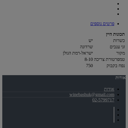
פרטים נוספים
תכונות היין
כשרות
יש
זני ענבים
שרדונה
מקור
ישראל-רמת הגולן
טמפרטורת צריכה
8-10
נפח בקבוק
750
אודות
אודות
winebashuk@gmail.com
02-5799717