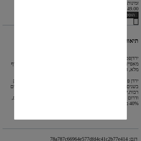
זמינות: קיים במלאי
₪149.00
הוספה לסל
תיאור
ירדןפטי ורדו מציג ארומות של פירות אדומים ושחורים, יחד עם
מאפיינים של פרחים,תבלינים, טבק, שוקולד, ועץ אלון צרפתי. ליין גוף
מלא, המציג מבנה טאני המאפייןזן זה.
ירדן פטי ורדו מוכן לשתייה כבר עם צאתו וימשיך להשתבח בבקבוק
בשנים הקרובות.בתנאי אחסון נאותים יישמר היין במיטבו למשך שנים
רבות.ירדן פטי ורדו יוצרמענבי פטי ורדו שנבצרו מכרמים במרכז
ודרום רמת הגולן. היין יושן בחביות עץ אלוןצרפתי במשך 18 חודשים,
40% מהן חדשות.
דגם:
78a787c66964e577dfd4c41c2b77e414