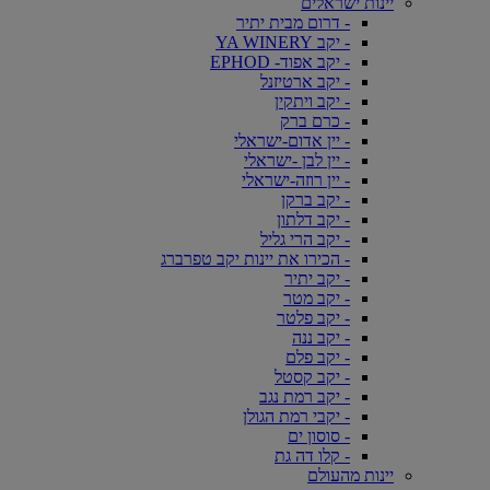
יינות ישראלים
- דרום מבית יתיר
- יקב YA WINERY
- יקב אפוד- EPHOD
- יקב ארטיזנל
- יקב ויתקין
- כרם ברק
- יין אדום-ישראלי
- יין לבן -ישראלי
- יין רוזה-ישראלי
- יקב ברקן
- יקב דלתון
- יקב הרי גליל
- הכירו את יינות יקב טפרברג
- יקב יתיר
- יקב מטר
- יקב פלטר
- יקב ננה
- יקב פלם
- יקב קסטל
- יקב רמת נגב
- יקבי רמת הגולן
- סוסון ים
- קלו דה גת
יינות מהעולם