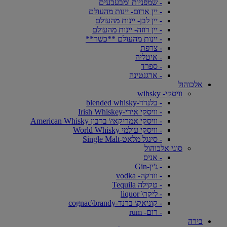
- שמפניות ומבעבעים
- יין אדום- יינות מהעולם
- יין לבן- יינות מהעולם
- יין רוזה- יינות מהעולם
- יינות מהעולם **כשר**
- צרפת
- איטליה
- ספרד
- ארגנטינה
אלכוהול
וויסקי- wihsky
- בלנדד-blended whisky
- וויסקי אירי-Irish Whiskey
- וויסקי אמריקאי\ ברבון American Whisky
- וויסקי עולמי World Whisky
- סינגל מלאט-Single Malt
סוגי אלכוהול
- אניס
- ג'ין-Gin
- וודקה- vodka
- טקילה Tequila
- ליקר\ liquor
- קוניאק\ ברנד-cognac\brandy
- רום- rum
בירה