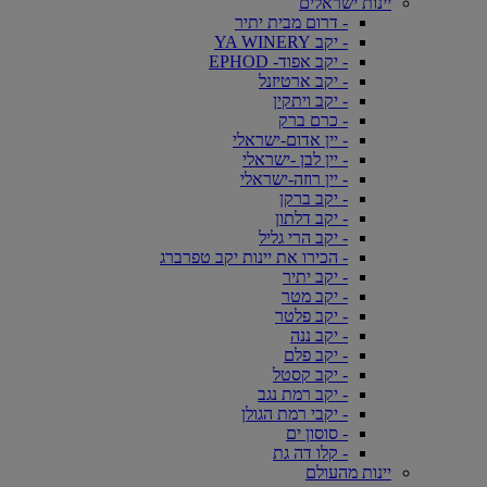
יינות ישראלים
- דרום מבית יתיר
- יקב YA WINERY
- יקב אפוד- EPHOD
- יקב ארטיזנל
- יקב ויתקין
- כרם ברק
- יין אדום-ישראלי
- יין לבן -ישראלי
- יין רוזה-ישראלי
- יקב ברקן
- יקב דלתון
- יקב הרי גליל
- הכירו את יינות יקב טפרברג
- יקב יתיר
- יקב מטר
- יקב פלטר
- יקב ננה
- יקב פלם
- יקב קסטל
- יקב רמת נגב
- יקבי רמת הגולן
- סוסון ים
- קלו דה גת
יינות מהעולם