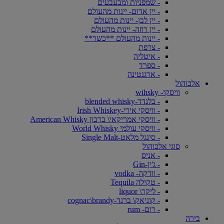
- שמפניות ומבעבעים
- יין אדום- יינות מהעולם
- יין לבן- יינות מהעולם
- יין רוזה- יינות מהעולם
- יינות מהעולם **כשר**
- צרפת
- איטליה
- ספרד
- ארגנטינה
אלכוהול
וויסקי- wihsky
- בלנדד-blended whisky
- וויסקי אירי-Irish Whiskey
- וויסקי אמריקאי\ ברבון American Whisky
- וויסקי עולמי World Whisky
- סינגל מלאט-Single Malt
סוגי אלכוהול
- אניס
- ג'ין-Gin
- וודקה- vodka
- טקילה Tequila
- ליקר\ liquor
- קוניאק\ ברנד-cognac\brandy
- רום- rum
בירה