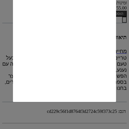
זמינות: קיים במלאי
₪55.00
הוספה לסל
תיאור
מחייה 13
נוצר במטבח ביתי בו נסחטו מיצים מפירות
טריים בשילוב עם אניס ואלכוהול. הוא קליל ופירותי, בעל
טעם אניסי ו-13% אלכוהול, זורם בישיבות, הולך מעולה עם
נענע, לימון או קרח וגורם לחיוך בלתי נמנע ! המשקה
הפשוט והייחודי תפס תאוצה בזמן קצר, והיום הוא מיוצר
בספרד ע"פ אותו מתכון ישראלי ביתי וניתן להשיגו בברים,
בחנויות משקאות ורשתות שיווק נבחרות
דגם:
cd229c56f1d8764f3d2724c59f373c25