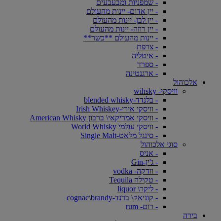
- שמפניות ומבעבעים
- יין אדום- יינות מהעולם
- יין לבן- יינות מהעולם
- יין רוזה- יינות מהעולם
- יינות מהעולם **כשר**
- צרפת
- איטליה
- ספרד
- ארגנטינה
אלכוהול
וויסקי- wihsky
- בלנדד-blended whisky
- וויסקי אירי-Irish Whiskey
- וויסקי אמריקאי\ ברבון American Whisky
- וויסקי עולמי World Whisky
- סינגל מלאט-Single Malt
סוגי אלכוהול
- אניס
- ג'ין-Gin
- וודקה- vodka
- טקילה Tequila
- ליקר\ liquor
- קוניאק\ ברנד-cognac\brandy
- רום- rum
בירה