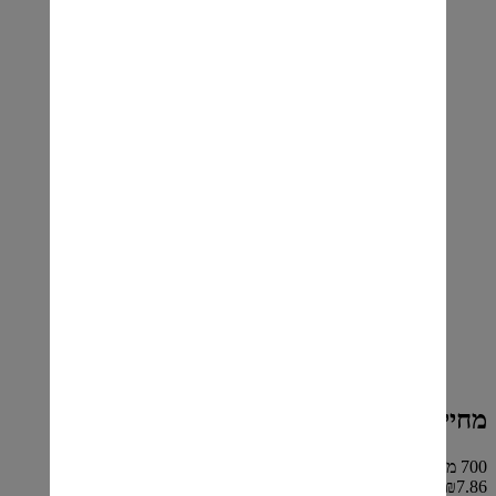
מחייה 13 שקדים (רוזטה) 700 מ"ל
700 מ"ל
₪7.86 ל 100 מ"ל