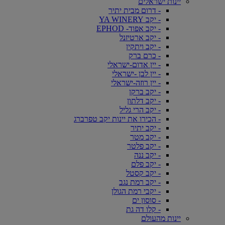
יינות ישראלים
- דרום מבית יתיר
- יקב YA WINERY
- יקב אפוד- EPHOD
- יקב ארטיזנל
- יקב ויתקין
- כרם ברק
- יין אדום-ישראלי
- יין לבן -ישראלי
- יין רוזה-ישראלי
- יקב ברקן
- יקב דלתון
- יקב הרי גליל
- הכירו את יינות יקב טפרברג
- יקב יתיר
- יקב מטר
- יקב פלטר
- יקב ננה
- יקב פלם
- יקב קסטל
- יקב רמת נגב
- יקבי רמת הגולן
- סוסון ים
- קלו דה גת
יינות מהעולם