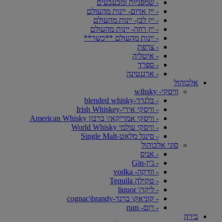
- שמפניות ומבעבעים
- יין אדום- יינות מהעולם
- יין לבן- יינות מהעולם
- יין רוזה- יינות מהעולם
- יינות מהעולם **כשר**
- צרפת
- איטליה
- ספרד
- ארגנטינה
אלכוהול
וויסקי- wihsky
- בלנדד-blended whisky
- וויסקי אירי-Irish Whiskey
- וויסקי אמריקאי\ ברבון American Whisky
- וויסקי עולמי World Whisky
- סינגל מלאט-Single Malt
סוגי אלכוהול
- אניס
- ג'ין-Gin
- וודקה- vodka
- טקילה Tequila
- ליקר\ liquor
- קוניאק\ ברנד-cognac\brandy
- רום- rum
בירה