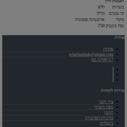
תכונות היין
כשרות
ללא
זני ענבים
מרלו
מקור
ארגנטינה פטגוניה
נפח בקבוק
750
אודות
אודות
winebashuk@gmail.com
02-5799717
שירות לקוחות
צרו קשר
מפת האתר
תקנון
מדיניות הפרטיות
ביטולים