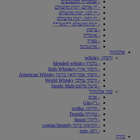
- שמפניות ומבעבעים
- יין אדום- יינות מהעולם
- יין לבן- יינות מהעולם
- יין רוזה- יינות מהעולם
- יינות מהעולם **כשר**
- צרפת
- איטליה
- ספרד
- ארגנטינה
אלכוהול
וויסקי- wihsky
- בלנדד-blended whisky
- וויסקי אירי-Irish Whiskey
- וויסקי אמריקאי\ ברבון American Whisky
- וויסקי עולמי World Whisky
- סינגל מלאט-Single Malt
סוגי אלכוהול
- אניס
- ג'ין-Gin
- וודקה- vodka
- טקילה Tequila
- ליקר\ liquor
- קוניאק\ ברנד-cognac\brandy
- רום- rum
בירה