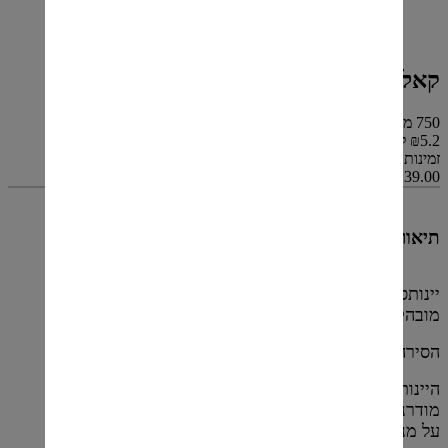
קאלווה סירה
750 מ"ל
₪5.2 ל 100 מ"ל
זמינות: אזל מהמלאי
₪39.00
תיאור
יינותסדרת קאלווה מעניקים ביטוי זני
מובהק וקל לשתייה.
הסירה
נאמן לאופי הזן ובנוי היטב.
היינותבסדרה מיוצרים בטכניקות
מודרניות, במכלי אל חלד וללא מגע עם עץ
על מנת לשמר אתתכונות הפרי.