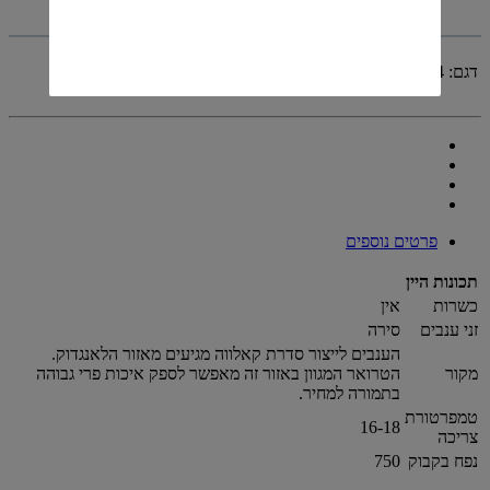
דגם:
bc728648895a882ad9f3fa0f340c6654
פרטים נוספים
תכונות היין
כשרות
אין
זני ענבים
סירה
הענבים לייצור סדרת קאלווה מגיעים מאזור הלאנגדוק.
מקור
הטרואר המגוון באזור זה מאפשר לספק איכות פרי גבוהה
בתמורה למחיר.
טמפרטורת
16-18
צריכה
נפח בקבוק
750