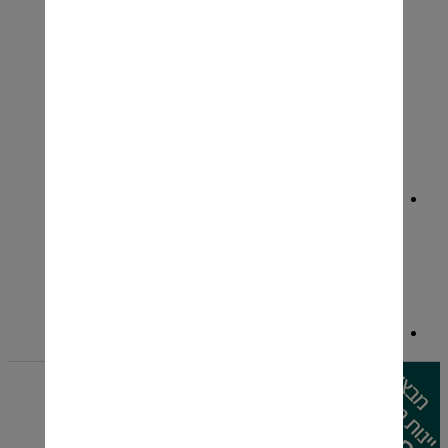
וויסקי עולמי World Whisky
סינגל מלאט-Single Malt
סוגי אלכוהול
אניס
ג'ין-Gin
וודקה- vodka
טקילה Tequila
ליקר\ liquor
קוניאק\ ברנד-cognac\brandy
רום- rum
בירה
בירות בוטיק ישראליות
בירות בלגיות\גרמניות
מארזי בירה
קיץ חם עם סאן מיגל
סיידר\בירות בטעמים
קהילת יין בשוק