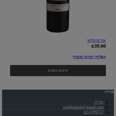
אזל מהמלאי
₪39.00
קאלווה קברנה סובניון
פרטים נוספים
אודות
אודות
winebashuk@gmail.com
02-5799717