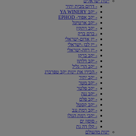
יינות ישראלים
- דרום מבית יתיר
- יקב YA WINERY
- יקב אפוד- EPHOD
- יקב ארטיזנל
- יקב ויתקין
- כרם ברק
- יין אדום-ישראלי
- יין לבן -ישראלי
- יין רוזה-ישראלי
- יקב ברקן
- יקב דלתון
- יקב הרי גליל
- הכירו את יינות יקב טפרברג
- יקב יתיר
- יקב מטר
- יקב פלטר
- יקב ננה
- יקב פלם
- יקב קסטל
- יקב רמת נגב
- יקבי רמת הגולן
- סוסון ים
- קלו דה גת
יינות מהעולם