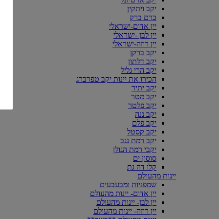
יקב ויתקין
כרם ברק
יין אדום-ישראלי
יין לבן -ישראלי
יין רוזה-ישראלי
יקב ברקן
יקב דלתון
יקב הרי גליל
הכירו את יינות יקב טפרברג
יקב יתיר
יקב מטר
יקב פלטר
יקב ננה
יקב פלם
יקב קסטל
יקב רמת נגב
יקבי רמת הגולן
סוסון ים
קלו דה גת
יינות מהעולם
שמפניות ומבעבעים
יין אדום- יינות מהעולם
יין לבן- יינות מהעולם
יין רוזה- יינות מהעולם