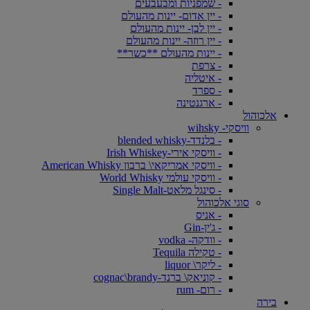
- שמפניות ומבעבעים
- יין אדום- יינות מהעולם
- יין לבן- יינות מהעולם
- יין רוזה- יינות מהעולם
- יינות מהעולם **כשר**
- צרפת
- איטליה
- ספרד
- ארגנטינה
אלכוהול
וויסקי- wihsky
- בלנדד-blended whisky
- וויסקי אירי-Irish Whiskey
- וויסקי אמריקאי\ ברבון American Whisky
- וויסקי עולמי World Whisky
- סינגל מלאט-Single Malt
סוגי אלכוהול
- אניס
- ג'ין-Gin
- וודקה- vodka
- טקילה Tequila
- ליקר\ liquor
- קוניאק\ ברנד-cognac\brandy
- רום- rum
בירה