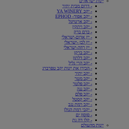
יינות ישראלים
- דרום מבית יתיר
- יקב YA WINERY
- יקב אפוד- EPHOD
- יקב ארטיזנל
- יקב ויתקין
- כרם ברק
- יין אדום-ישראלי
- יין לבן -ישראלי
- יין רוזה-ישראלי
- יקב ברקן
- יקב דלתון
- יקב הרי גליל
- הכירו את יינות יקב טפרברג
- יקב יתיר
- יקב מטר
- יקב פלטר
- יקב ננה
- יקב פלם
- יקב קסטל
- יקב רמת נגב
- יקבי רמת הגולן
- סוסון ים
- קלו דה גת
יינות מהעולם