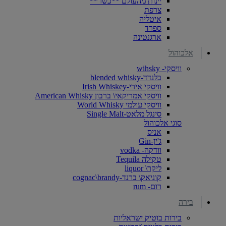
יינות מהעולם **כשר**
צרפת
איטליה
ספרד
ארגנטינה
אלכוהול
וויסקי- wihsky
בלנדד-blended whisky
וויסקי אירי-Irish Whiskey
וויסקי אמריקאי\ ברבון American Whisky
וויסקי עולמי World Whisky
סינגל מלאט-Single Malt
סוגי אלכוהול
אניס
ג'ין-Gin
וודקה- vodka
טקילה Tequila
ליקר\ liquor
קוניאק\ ברנד-cognac\brandy
רום- rum
בירה
בירות בוטיק ישראליות