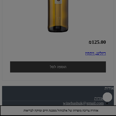
₪125.00
ריזלינג, ויתקין
הוספה לסל
אודות
אודות
winebashuk@gmail.com
02-5799717
אזהרה צריכה מופרזת של אלכוהול מסכנת חיים ומזיקה לבריאות