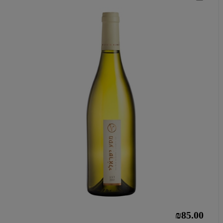
₪85.00