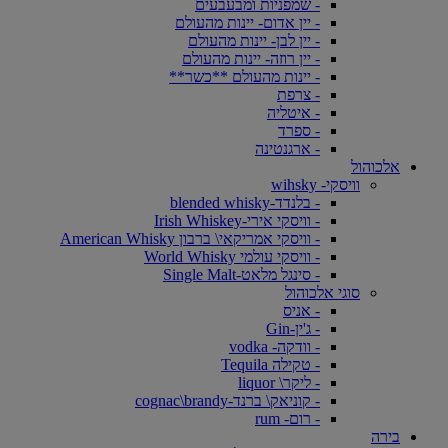
- שמפניות ומבעבעים
- יין אדום- יינות מהעולם
- יין לבן- יינות מהעולם
- יין רוזה- יינות מהעולם
- יינות מהעולם **כשר**
- צרפת
- איטליה
- ספרד
- ארגנטינה
אלכוהול
וויסקי- wihsky
- בלנדד-blended whisky
- וויסקי אירי-Irish Whiskey
- וויסקי אמריקאי\ ברבון American Whisky
- וויסקי עולמי World Whisky
- סינגל מלאט-Single Malt
סוגי אלכוהול
- אניס
- ג'ין-Gin
- וודקה- vodka
- טקילה Tequila
- ליקר\ liquor
- קוניאק\ ברנד-cognac\brandy
- רום- rum
בירה