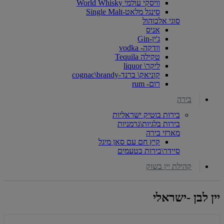
וויסקי עולמי World Whisky
סינגל מלאט-Single Malt
סוגי אלכוהול
אניס
ג'ין-Gin
וודקה- vodka
טקילה Tequila
ליקר\ liquor
קוניאק\ ברנד-cognac\brandy
רום- rum
בירה
בירות בוטיק ישראליות
בירות בלגיות\גרמניות
מארזי בירה
קיץ חם עם סאן מיגל
סיידר\בירות בטעמים
קהילת יין בשוק
יין לבן -ישראלי