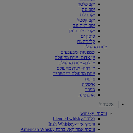
יקב פלטר
יקב ננה
יקב פלם
יקב קסטל
יקב רמת נגב
יקבי רמת הגולן
סוסון ים
קלו דה גת
יינות מהעולם
שמפניות ומבעבעים
יין אדום- יינות מהעולם
יין לבן- יינות מהעולם
יין רוזה- יינות מהעולם
יינות מהעולם **כשר**
צרפת
איטליה
ספרד
ארגנטינה
אלכוהול
וויסקי- wihsky
בלנדד-blended whisky
וויסקי אירי-Irish Whiskey
וויסקי אמריקאי\ ברבון American Whisky