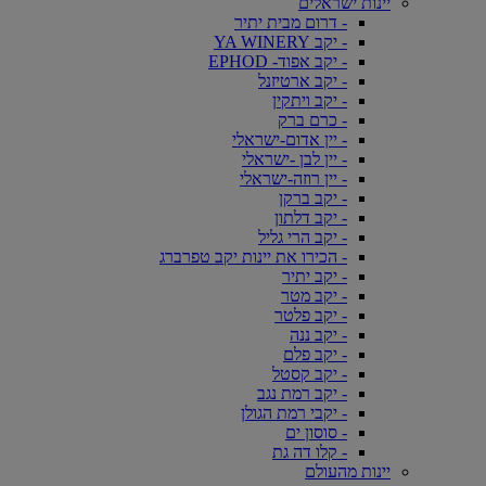
יינות ישראלים
- דרום מבית יתיר
- יקב YA WINERY
- יקב אפוד- EPHOD
- יקב ארטיזנל
- יקב ויתקין
- כרם ברק
- יין אדום-ישראלי
- יין לבן -ישראלי
- יין רוזה-ישראלי
- יקב ברקן
- יקב דלתון
- יקב הרי גליל
- הכירו את יינות יקב טפרברג
- יקב יתיר
- יקב מטר
- יקב פלטר
- יקב ננה
- יקב פלם
- יקב קסטל
- יקב רמת נגב
- יקבי רמת הגולן
- סוסון ים
- קלו דה גת
יינות מהעולם