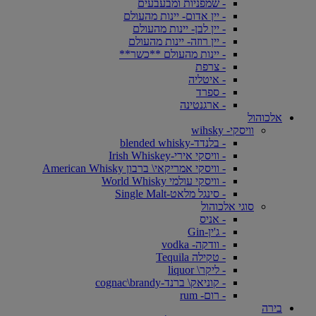
- שמפניות ומבעבעים
- יין אדום- יינות מהעולם
- יין לבן- יינות מהעולם
- יין רוזה- יינות מהעולם
- יינות מהעולם **כשר**
- צרפת
- איטליה
- ספרד
- ארגנטינה
אלכוהול
וויסקי- wihsky
- בלנדד-blended whisky
- וויסקי אירי-Irish Whiskey
- וויסקי אמריקאי\ ברבון American Whisky
- וויסקי עולמי World Whisky
- סינגל מלאט-Single Malt
סוגי אלכוהול
- אניס
- ג'ין-Gin
- וודקה- vodka
- טקילה Tequila
- ליקר\ liquor
- קוניאק\ ברנד-cognac\brandy
- רום- rum
בירה