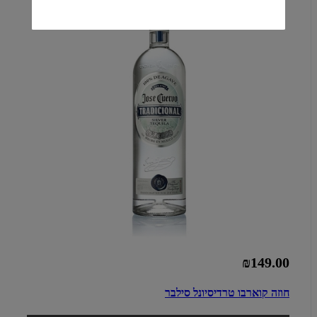
₪149.00
חוזה קוארבו טרדיסיונל סילבר