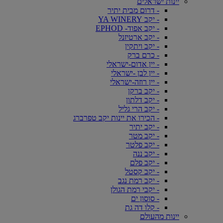
יינות ישראלים
- דרום מבית יתיר
- יקב YA WINERY
- יקב אפוד- EPHOD
- יקב ארטיזנל
- יקב ויתקין
- כרם ברק
- יין אדום-ישראלי
- יין לבן -ישראלי
- יין רוזה-ישראלי
- יקב ברקן
- יקב דלתון
- יקב הרי גליל
- הכירו את יינות יקב טפרברג
- יקב יתיר
- יקב מטר
- יקב פלטר
- יקב ננה
- יקב פלם
- יקב קסטל
- יקב רמת נגב
- יקבי רמת הגולן
- סוסון ים
- קלו דה גת
יינות מהעולם