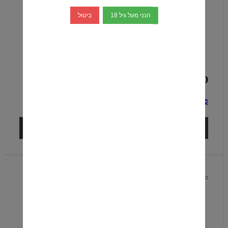
הנני מעל גיל 18
ביטול
₪199.00
פטרון סילבר 700 מ"ל-Patrón Silver
הוספה לסל