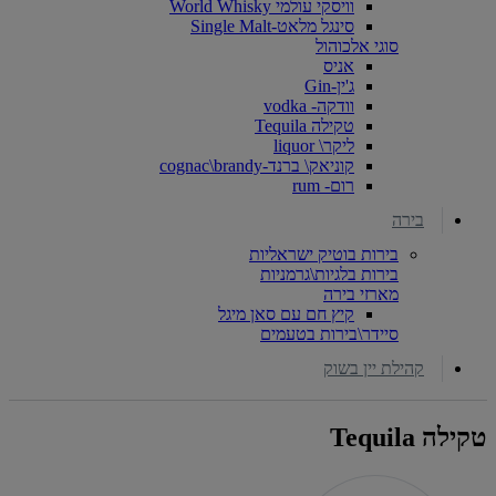
וויסקי עולמי World Whisky
סינגל מלאט-Single Malt
סוגי אלכוהול
אניס
ג'ין-Gin
וודקה- vodka
טקילה Tequila
ליקר\ liquor
קוניאק\ ברנד-cognac\brandy
רום- rum
בירה
בירות בוטיק ישראליות
בירות בלגיות\גרמניות
מארזי בירה
קיץ חם עם סאן מיגל
סיידר\בירות בטעמים
קהילת יין בשוק
טקילה Tequila