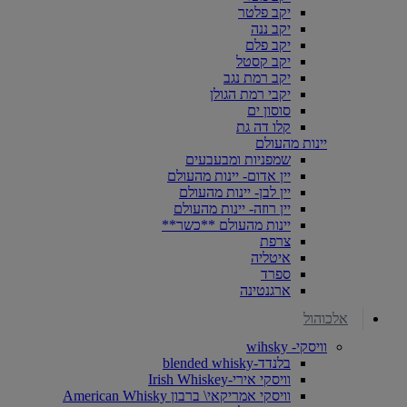
יקב פלטר
יקב ננה
יקב פלם
יקב קסטל
יקב רמת נגב
יקבי רמת הגולן
סוסון ים
קלו דה גת
יינות מהעולם
שמפניות ומבעבעים
יין אדום- יינות מהעולם
יין לבן- יינות מהעולם
יין רוזה- יינות מהעולם
יינות מהעולם **כשר**
צרפת
איטליה
ספרד
ארגנטינה
אלכוהול
וויסקי- wihsky
בלנדד-blended whisky
וויסקי אירי-Irish Whiskey
וויסקי אמריקאי\ ברבון American Whisky