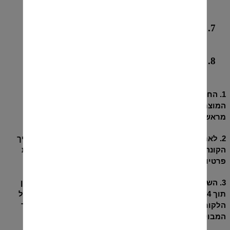
רכישה רגילה
במכירה רגילה מוצעים למכירה כמות מוגבלת של מוצרים
במחיר קבוע מראש. הליך המכירה יתבצע בתנאים כדלקמן
:
1.
החנות תציג רשימת מוצרים לרבות כל הפרטים אודות
המוצר או השירות המוצע למכירה ואת המחיר כפי שנקבע
מראש, המכירה הינה עד גמר המלאי
.
2. לאחר הוספת המוצרים המבוקשים ל"עגלת הקניות" ימשיך
הקונה בעמוד "עגלת הקניות" ל"אישור קנייה" ושם ימלא את
פרטיו המלאים ולאחר מכן יסתיים הליך הקנייה האינטרנטי
.
3. השלמת הליך המכירה יבוצע לאחר אימות העסקה בטלפון
תוך 24 שעות (של יום עסקים) ממועד ביצוע ההזמנה יחזרו אל
הלקוח טלפונית על מנת לקחת פרטי אשראי ולוודא שהמוצר
המבוקש קיים במלאי וההזמנה יוצאת בשלמותה
.