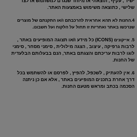
ישיר , עקיף , תוצאתי או מיוחד שנגרם למשתמש או לצד
שלישי , כתוצאה משימוש באמצעות האתר
.
4.החנות לא תהא אחראית להרכבתם ו/או התקנתם של מוצרים
שנרכשו באתר ואחריות זו תחול על הלקוח ועל חשבונו
.
5. אייקונים
(ICONS)
כל מידע ו/או תצוגה המופיעים באתר ,
לרבות גרפיקה , עיצוב , הצגה מילולית , סימני מסחר , סימני
לוגו לרבות עריכתם והצגתם באתר, הנם בבעלותם הבלעדית
של החנות
.
6.
אין להעתיק , לשכפל, להפיץ , לפרסם או להשתמש בכל
דרך אחרת בתכנים המופיעים באתר , אלא אם כן ניתנה
הסכמה בכתב ומראש מטעם החנות
.