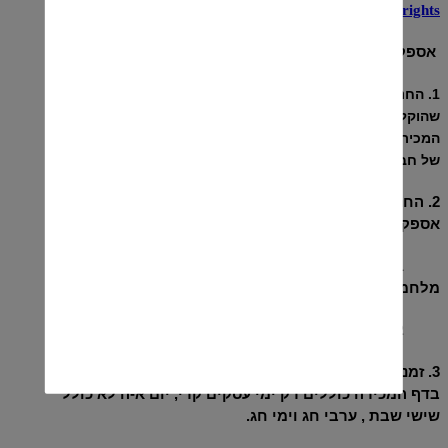
annulment-rights
אספקת המוצרים
1. החנות תדאג לאספקת המוצר שהוזמן באתר לכתובת כפי
שהוקלדה על ידי הלקוח בדף ההרשמה, תוך המועד הנקוב בדף
המכירה של המוצר , אלא אם צוין מפורשות אחרת ולאחר אישור
של חברת האשראי על העסקה
.
2. החנות ו/או הספקים לא יהיו אחראים לאיחור בביצוע
אספקת המוצר במקרים הבאים
:
2.1
כוח עליון ומבלי לפגוע בכלליות האמור לעיל,
מלחמה, פעולות איבה, מצבי
חירום
ונזקי טבע
.
2.2
שביתה אצל החברות להובלת המוצרים
.
3. זמני אספקת המוצרים ו/או השירותים כפי שאלה מצוינים
בדף המכירה כוללים רק ימי עסקים קרי, יום א-ה לא כולל
שישי שבת , ערבי חג וימי חג
.