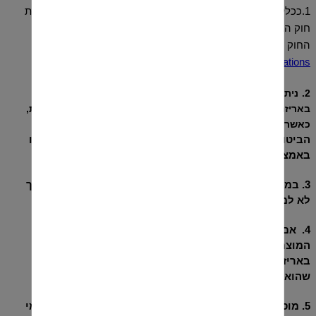
1.ככלל הלקוח רשאי לבטל את העסקה* בכפוף ובהתאם להוראות
חוק הגנת הצרכן התשמ"א 1981 ( להלן
החוק
:
http://www.consumers.org.il/category/deal-annulment-
)
regulations
2.
נ
יתן לבטל רכישת מוצר 14 יום מיום קבלת המוצר, כשהם
באריזתם המקורית, ללא אף
פגם במוצר ו/או באריזה ו/או בתווית,
כאשר הפקק סגור ולא נעשה בהם כל שימוש.
הביטול יעשה אך ורק בהודעה שתשלח בכתב ו/או בפקס ו/או
באמצעות הדואר האלקטרוני ישירות אל החנות
.
3. במקרה של ביטול העסקה יחויב הלקוח בשיעור של 5% אך
לא למעלה
מ-100 ש"ח, בהתאם להוראות החוק
.
4.
אם סופק המוצר ללקוח , חלה על הלקוח חובת החזרת
המוצר אל החנות עצמה . מוסכם כי הלקוח יחזיר את המוצר
באריזתו , שלם וללא פגיעה ו/או נזק ו/או פגם מכל מין וסוג
שהוא
.
5. מוסכם בין הצדדים כי הלקוח יחויב בתשלום מלא בגין דמי