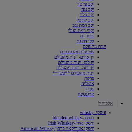
יקב פלטר
יקב ננה
יקב פלם
יקב קסטל
יקב רמת נגב
יקבי רמת הגולן
סוסון ים
קלו דה גת
יינות מהעולם
שמפניות ומבעבעים
יין אדום- יינות מהעולם
יין לבן- יינות מהעולם
יין רוזה- יינות מהעולם
יינות מהעולם **כשר**
צרפת
איטליה
ספרד
ארגנטינה
אלכוהול
וויסקי- wihsky
בלנדד-blended whisky
וויסקי אירי-Irish Whiskey
וויסקי אמריקאי\ ברבון American Whisky