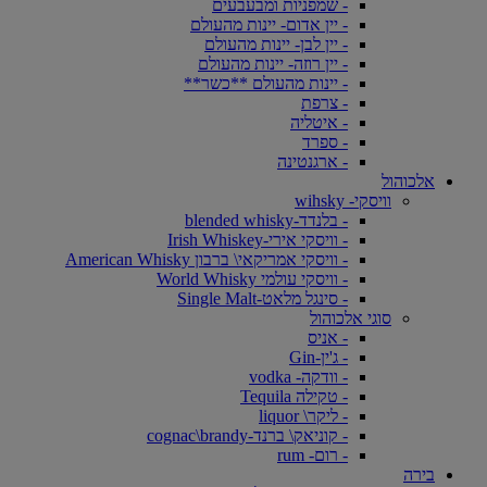
- שמפניות ומבעבעים
- יין אדום- יינות מהעולם
- יין לבן- יינות מהעולם
- יין רוזה- יינות מהעולם
- יינות מהעולם **כשר**
- צרפת
- איטליה
- ספרד
- ארגנטינה
אלכוהול
וויסקי- wihsky
- בלנדד-blended whisky
- וויסקי אירי-Irish Whiskey
- וויסקי אמריקאי\ ברבון American Whisky
- וויסקי עולמי World Whisky
- סינגל מלאט-Single Malt
סוגי אלכוהול
- אניס
- ג'ין-Gin
- וודקה- vodka
- טקילה Tequila
- ליקר\ liquor
- קוניאק\ ברנד-cognac\brandy
- רום- rum
בירה