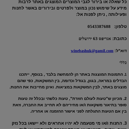
כל שאלה או בירור לגבי המוצרים המוצגים באתר לרבות
מידע על שימוש נכון במוצר ולפרטים ובירורים באשר לחנות
ופעילותה , ניתן לפנות אל
:
טלפון:
0543387688
כתובת:
אגריפס 63 ירושלים
דוא"ל
:
winebashuk@gamil.com
כללי
התמונות המוצגות באתר הן להמחשה בלבד , בנוסף, ייתכנו
1.
הבדלים במראה, בגוון, בגודל וכדומה, בין המשקאות, כפי שהם
מוצגים באתר, לבין המשקאות במציאות. ואינן מחייבות את החנות
.
2. מכיוון ש"טעות לעולם חוזרת", טעות כלשהי ובכלל זה טעות
סופר בתיאור משקאות ו/או מחיריהם לא תחייב את החברה, וזאת
בין אם הטעות התגלתה לפני אישור ההזמנה או אחריה
.
3. החנות ו/או מי מטעמה לא יהיו אחראים ולא יישאו בכל נזק