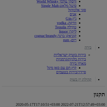
וויסקי עולמי World Whisky
סינגל מלאט-Single Malt
סוגי אלכוהול
אניס
ג'ין-Gin
וודקה- vodka
טקילה Tequila
ליקר\ liquor
קוניאק\ ברנד-cognac\brandy
רום- rum
בירה
בירות בוטיק ישראליות
בירות בלגיות\גרמניות
מארזי בירה
קיץ חם עם סאן מיגל
סיידר\בירות בטעמים
קהילת יין בשוק
תקנון
2020-05-17T17:10:51+03:00
2022-07-21T12:57:49+03:00