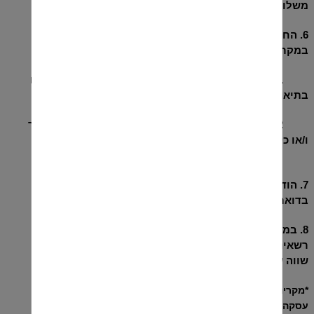
משלוח , וזאת במידה והמוצר כבר נשלח ללקוח
.
6. החנות תהא רשאית לבטל עסקה או מכירה כולה או חלקה
במקרים הבאים
:
6.1
נפלה טעות קולמוס , בין אם במחיר המוצר ובין אם
בתיאור המוצר
.
6.2
במקרה של כוח עליון , פעולת מלחמה , איבה ,טרור
ו/או כל דבר אח
ר
אשר ימנע המשך ביצוע מכירה תקין
.
7. הודעה על ביטול המכירה תימסר לקונים בטלפון ו/או
בדואר אלקטרוני לכתובת אשר צוינה בדף ההרשמה
.
8. במקרה ואזל המוצר מהמלאי לאחר שהתבצעה הזמנה,
רשאית החנות לבטל את המכירה ו/או להציע מוצר חלופי
שווה ערך .הודעה על ביטול כאמור תיעשה בכתב או בטלפון
.
*
מקרים בהם לא ניתן לבטל
עסקה
:
http://www.consumers.org.il/category/cases-for-no-