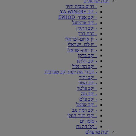
יינות ישראלים
- דרום מבית יתיר
- יקב YA WINERY
- יקב אפוד- EPHOD
- יקב ארטיזנל
- יקב ויתקין
- כרם ברק
- יין אדום-ישראלי
- יין לבן -ישראלי
- יין רוזה-ישראלי
- יקב ברקן
- יקב דלתון
- יקב הרי גליל
- הכירו את יינות יקב טפרברג
- יקב יתיר
- יקב מטר
- יקב פלטר
- יקב ננה
- יקב פלם
- יקב קסטל
- יקב רמת נגב
- יקבי רמת הגולן
- סוסון ים
- קלו דה גת
יינות מהעולם