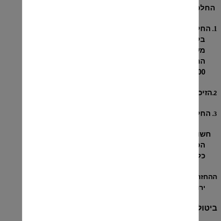
החלפת/ החזרת מוצר
החלפת/החזרת מוצר באמצעות חשבונית תוך 14 ימים
.
1
בלבד. החזר כספי יינתן כחוק תוך
30
ימי עסקים בלבד,
מעל סכום קנייה של
99
₪
,
החזר כספי יינתן לפי אמצעי
התשלום בו הלקוח שילם. בגין ביטול עסקה ינוכו 5% או
100 ₪ מערך העסקה לפי הנמוך מבינהם
.
הזיכוי הינו אישי ולא ניתן להעברה או למכירה.
2.
החלפת פריט בשווי ערכו בעת ההחלפה.
3.
חשוב לשים לב! התווית והאריזה המקורית שהגיעו עם
הפריט נמצאים בשלמותם וכמובן, יש לוודא שלא נעשה
כל שימוש ושלא נגרם שום
פגם/ נזק לפריט.
ההחזרה או ההחלפה תתבצע בסניף יין בשוק
,
רחוב אגריפס 63,
ירושלים.
ביטול הזמנה