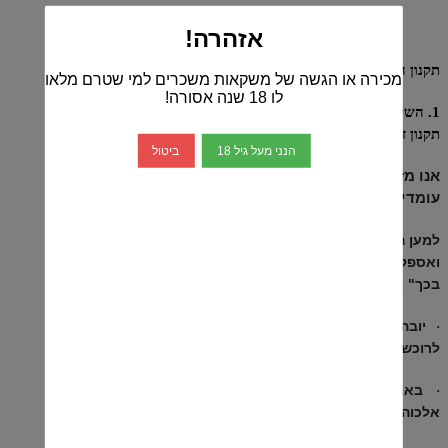
אזהרה!
תקנון החנות
מכירה או הגשה של משקאות משכרים למי שטרם מלאו
לו 18 שנה אסורה!
1.
השימוש באתר האינטרנט של חנות "יין בשוק" כפוף לקריאת
תקנון זה ולהסכמה להוראותיו של "יין בשוק".
הנני מעל גיל 18
ביטול
אנו מזמינים אתכם לקרוא
בעיון תנאי תקנון זה. אנו
עומדים לרשותכם בכל שאלה או הבהרה שתידרש.
למען הסר ספק מובהר כי פעולה באתר משמעה: "רכישת
ואספקת המשקאות המוצעים למכירה באתר על כל הכרוך
בכך" .
יובהר
כי רכישה של משקאות אלכוהוליים מותרת אך ורק
·
,
.
לרוכש שגילו מעל 18 שנים
באתר מופיעה האזהרה: "אזהרה: צריכה מופרזת של
·
אלכוהול מסכנת חיים ומזיקה
לבריאות"