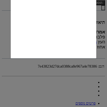
הוספה לסל
תיאור
אמרולה
(AMARULA) הוא
ליקר
שמנת המיוצר בחבל
פלבורווה (Phalaborwa) שב
דרום אפריקה
מפירות
העץ
מרולה
הגדלים בחבל זה. הליקר מכיל 17
אחוז
אלכוהול
והוא מורכב מסוכר, שמנת ופרי העץ.
דגם:
7e43823d27dca0388ca8e967a4e78386
פרטים נוספים