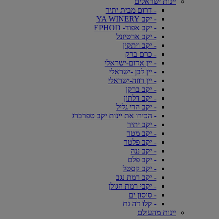
יינות ישראלים
- דרום מבית יתיר
- יקב YA WINERY
- יקב אפוד- EPHOD
- יקב ארטיזנל
- יקב ויתקין
- כרם ברק
- יין אדום-ישראלי
- יין לבן -ישראלי
- יין רוזה-ישראלי
- יקב ברקן
- יקב דלתון
- יקב הרי גליל
- הכירו את יינות יקב טפרברג
- יקב יתיר
- יקב מטר
- יקב פלטר
- יקב ננה
- יקב פלם
- יקב קסטל
- יקב רמת נגב
- יקבי רמת הגולן
- סוסון ים
- קלו דה גת
יינות מהעולם