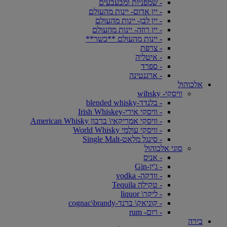
- שמפניות ומבעבעים
- יין אדום- יינות מהעולם
- יין לבן- יינות מהעולם
- יין רוזה- יינות מהעולם
- יינות מהעולם **כשר**
- צרפת
- איטליה
- ספרד
- ארגנטינה
אלכוהול
וויסקי- wihsky
- בלנדד-blended whisky
- וויסקי אירי-Irish Whiskey
- וויסקי אמריקאי\ ברבון American Whisky
- וויסקי עולמי World Whisky
- סינגל מלאט-Single Malt
סוגי אלכוהול
- אניס
- ג'ין-Gin
- וודקה- vodka
- טקילה Tequila
- ליקר\ liquor
- קוניאק\ ברנד-cognac\brandy
- רום- rum
בירה