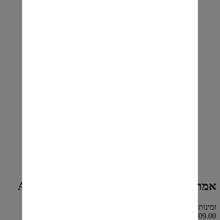
אמרולה ליקר שמנת 700 מ"ל- AMARULA
זמינות: קיים במלאי
₪109.00