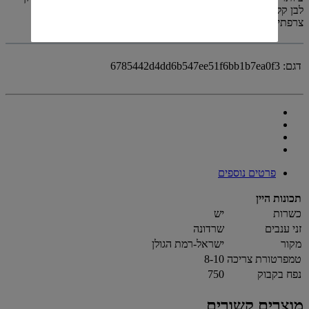
לבן קלאסי זה. היין התיישן לתקופה קצרה בחביות עץ אלון
צרפתיאשר הותירה את הזרקור על איכויות הפרי.
דגם:
6785442d4dd6b547ee51f6bb1b7ea0f3
פרטים נוספים
תכונות היין
כשרות
יש
זני ענבים
שרדונה
מקור
ישראל-רמת הגולן
טמפרטורת צריכה
8-10
נפח בקבוק
750
מוצרים קשורים