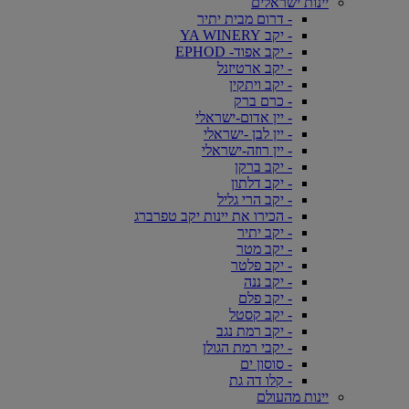
יינות ישראלים
- דרום מבית יתיר
- יקב YA WINERY
- יקב אפוד- EPHOD
- יקב ארטיזנל
- יקב ויתקין
- כרם ברק
- יין אדום-ישראלי
- יין לבן -ישראלי
- יין רוזה-ישראלי
- יקב ברקן
- יקב דלתון
- יקב הרי גליל
- הכירו את יינות יקב טפרברג
- יקב יתיר
- יקב מטר
- יקב פלטר
- יקב ננה
- יקב פלם
- יקב קסטל
- יקב רמת נגב
- יקבי רמת הגולן
- סוסון ים
- קלו דה גת
יינות מהעולם