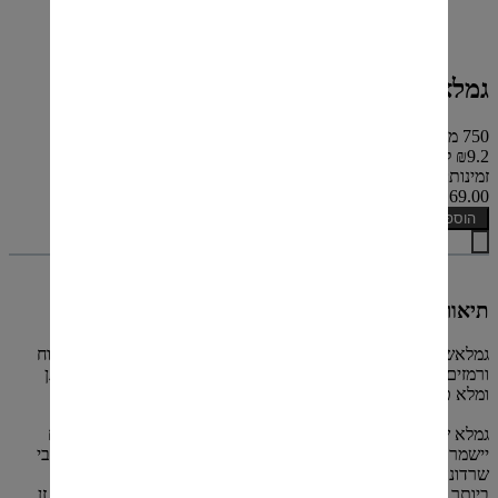
גמלא שרדונה
750 מ"ל
₪9.2 ל 100 מ"ל
זמינות: קיים במלאי
₪69.00
הוספה לסל
תיאור
גמלאשרדונה 2019 מציג ניחוחות של הדרים, פריחה, אגס נאשי, תפוח
ורמזים לפירותטרופיים, על רקע עדין של עץ אלון צרפתי. זהו יין רענן
ומלא טעם בעל גוףבינוני.
גמלא שרדונה 2019 מוכן ומהנה לשתייה כעת ובתנאי אחסון נאותים
יישמר עד כארבעשנים מהבציר.גמלא שרדונה 2019 מיוצר כולו מענבי
שרדונה שנבצרו בכרמים הממוקמיםבצפון הגולן, החלק הגבוה והקר
ביותר של הגולן. לאורך השנים, אזור זה הוכיח עצמוכאידיאלי לגידול זן