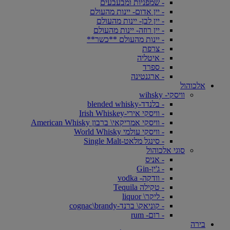
- שמפניות ומבעבעים
- יין אדום- יינות מהעולם
- יין לבן- יינות מהעולם
- יין רוזה- יינות מהעולם
- יינות מהעולם **כשר**
- צרפת
- איטליה
- ספרד
- ארגנטינה
אלכוהול
וויסקי- wihsky
- בלנדד-blended whisky
- וויסקי אירי-Irish Whiskey
- וויסקי אמריקאי\ ברבון American Whisky
- וויסקי עולמי World Whisky
- סינגל מלאט-Single Malt
סוגי אלכוהול
- אניס
- ג'ין-Gin
- וודקה- vodka
- טקילה Tequila
- ליקר\ liquor
- קוניאק\ ברנד-cognac\brandy
- רום- rum
בירה