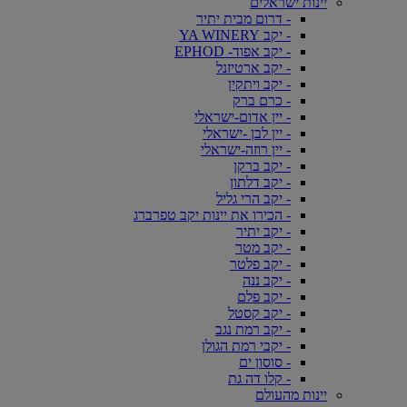
יינות ישראלים
- דרום מבית יתיר
- יקב YA WINERY
- יקב אפוד- EPHOD
- יקב ארטיזנל
- יקב ויתקין
- כרם ברק
- יין אדום-ישראלי
- יין לבן -ישראלי
- יין רוזה-ישראלי
- יקב ברקן
- יקב דלתון
- יקב הרי גליל
- הכירו את יינות יקב טפרברג
- יקב יתיר
- יקב מטר
- יקב פלטר
- יקב ננה
- יקב פלם
- יקב קסטל
- יקב רמת נגב
- יקבי רמת הגולן
- סוסון ים
- קלו דה גת
יינות מהעולם