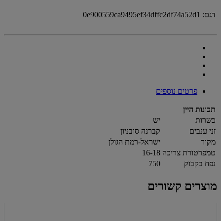
דגם:
0e900559ca9495ef34dffc2df74a52d1
פרטים נוספים
תכונות היין
כשרות
יש
זני ענבים
קברנה סובניון
מקור
ישראל-רמת הגולן
טמפרטורת צריכה
16-18
נפח בקבוק
750
מוצרים קשורים