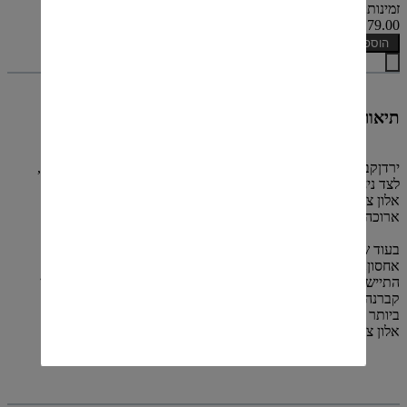
זמינות: קיים במלאי
₪179.00
הוספה לסל
תיאור
ירדןקברנה סוביניון מציג ארומות של פירות אדומים ושחורים בשלים,
לצד ניחוחות שלטבק, אדמה ורמזים לעשבי תיבול, על רקע של עץ
אלון צרפתי. זהו קברנה קלאסי המציגגוף מלא, טעם מרוכז וסיומת
ארוכה.
בעוד שירדן קברנה סוביניון מהנה לשתייה בעת שחרורו, בתנאי
אחסוןנאותים היין ישתבח משמעותית לאחר מספר שנים של
התיישנות, ויהיה נהדר לשתייה גםבעוד עשור ואף יותר מהבציר.ירדן
קברנה סוביניון מיוצר מענבים שנבצרו ממספרכרמי הקברנה הטובים
ביותר שלנו ברמת הגולן. היין התיישן במשך 18 חודשים בחביותעץ
אלון צרפתי, מהן 40% חדשות.