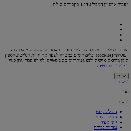
*עבור ארגז יין המכיל עד 12 בקבוקים ט.ל.ח.
הפרטיות שלכם חשובה לנו. לידיעתכם, באתר זה נעשה שימוש בקבצי
"עוגיות" (cookies) וכלים דומים במטרה לשפר את חווית הגלישה, לספק
תוכן מותאם אישית ולבצע ניתוחים סטטיסטיים. למידע נוסף ניתן לעיין
ב
מדיניות הפרטיות
הבנתי
נגישות
סגור
נגישות
הגדל טקסט
הקטן טקסט
גווני אפור
נגודיות גבוהה