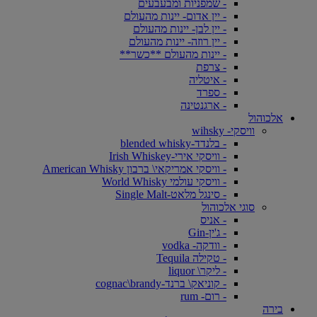
- שמפניות ומבעבעים
- יין אדום- יינות מהעולם
- יין לבן- יינות מהעולם
- יין רוזה- יינות מהעולם
- יינות מהעולם **כשר**
- צרפת
- איטליה
- ספרד
- ארגנטינה
אלכוהול
וויסקי- wihsky
- בלנדד-blended whisky
- וויסקי אירי-Irish Whiskey
- וויסקי אמריקאי\ ברבון American Whisky
- וויסקי עולמי World Whisky
- סינגל מלאט-Single Malt
סוגי אלכוהול
- אניס
- ג'ין-Gin
- וודקה- vodka
- טקילה Tequila
- ליקר\ liquor
- קוניאק\ ברנד-cognac\brandy
- רום- rum
בירה