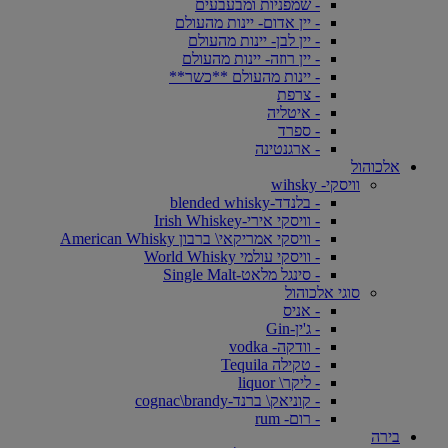
- שמפניות ומבעבעים
- יין אדום- יינות מהעולם
- יין לבן- יינות מהעולם
- יין רוזה- יינות מהעולם
- יינות מהעולם **כשר**
- צרפת
- איטליה
- ספרד
- ארגנטינה
אלכוהול
וויסקי- wihsky
- בלנדד-blended whisky
- וויסקי אירי-Irish Whiskey
- וויסקי אמריקאי\ ברבון American Whisky
- וויסקי עולמי World Whisky
- סינגל מלאט-Single Malt
סוגי אלכוהול
- אניס
- ג'ין-Gin
- וודקה- vodka
- טקילה Tequila
- ליקר\ liquor
- קוניאק\ ברנד-cognac\brandy
- רום- rum
בירה