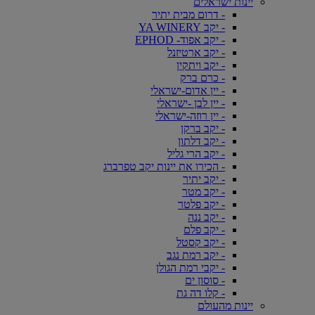
יינות ישראלים
- דרום מבית יתיר
- יקב YA WINERY
- יקב אפוד- EPHOD
- יקב ארטיזנל
- יקב ויתקין
- כרם ברק
- יין אדום-ישראלי
- יין לבן -ישראלי
- יין רוזה-ישראלי
- יקב ברקן
- יקב דלתון
- יקב הרי גליל
- הכירו את יינות יקב טפרברג
- יקב יתיר
- יקב מטר
- יקב פלטר
- יקב ננה
- יקב פלם
- יקב קסטל
- יקב רמת נגב
- יקבי רמת הגולן
- סוסון ים
- קלו דה גת
יינות מהעולם