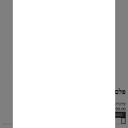
פלם קברנה סוביניון רזרב
זמינות: קיים במלאי
₪199.00
הוספה לסל