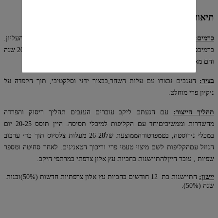
תיאור
כרמים:
ענבי הקברנה סוביניון גדלים בכרמים דישון ובן זמרה שבגליל העליון.
כרמיםאלו מלווים את הקברנה סוביניון שלנו בסדרת רזרב כבר למעלה מ 20 שנה
והם מאופייניםביבולים נמוכים לדונם ואיכויות פרי גבוהות.
בציר:
הענבים נבצרו עם עלות השחר,בבציר ידני וסלקטיבי, תוך הקפדה על
ניקיון פרי מוחלט.
תהליך הייצור:
עם הגעתם ליקב עוברים הענבים תהליך ריסוק והפרדה
מהשדרות וממשיכיםיחד עם הקליפות למיכלי תסיסה. היין תוסס 20-25 יום
במכלי נירוסטה, בטמפרטורהממוצעת של
26-28
מעלות צלסיוס תוך כדי ערבוב
הנוזל עםהקליפות לשם מיצוי טעמי פרי וריכוך הטאנינים. לאחר סחיטה ומספר
שפיות , עובר הייןלהתיישנות בחביות עץ אלון צרפתי במרתפי היקב.
יישון:
התיישנות בת 12 חודשים בחביות עץ אלון צרפתיות חדשות (50%)ובנות
שנה (50%).