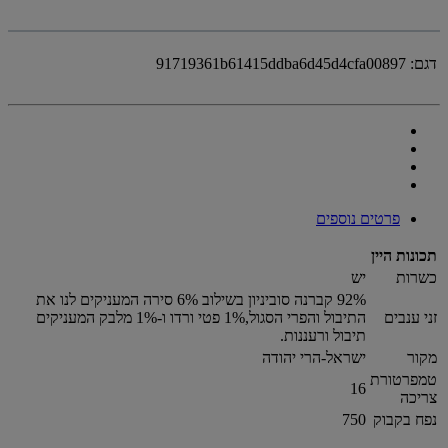
דגם:
91719361b61415ddba6d45d4cfa00897
פרטים נוספים
תכונות היין
כשרות
יש
92% קברנה סוביניון בשילוב 6% סירה המעניקים לנו את
זני ענבים
התיבול והפרי הסגול,1% פטי ורדו ו-1% מלבק המעניקים
תיבול ורעננות.
מקור
ישראל-הרי יהודה
טמפרטורת
16
צריכה
נפח בקבוק
750