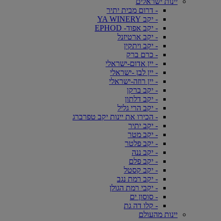
יינות ישראלים
- דרום מבית יתיר
- יקב YA WINERY
- יקב אפוד- EPHOD
- יקב ארטיזנל
- יקב ויתקין
- כרם ברק
- יין אדום-ישראלי
- יין לבן -ישראלי
- יין רוזה-ישראלי
- יקב ברקן
- יקב דלתון
- יקב הרי גליל
- הכירו את יינות יקב טפרברג
- יקב יתיר
- יקב מטר
- יקב פלטר
- יקב ננה
- יקב פלם
- יקב קסטל
- יקב רמת נגב
- יקבי רמת הגולן
- סוסון ים
- קלו דה גת
יינות מהעולם