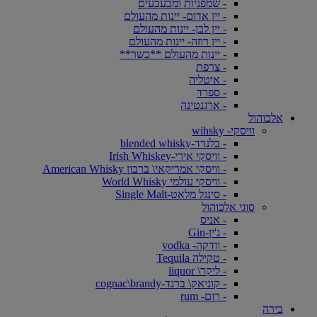
- שמפניות ומבעבעים
- יין אדום- יינות מהעולם
- יין לבן- יינות מהעולם
- יין רוזה- יינות מהעולם
- יינות מהעולם **כשר**
- צרפת
- איטליה
- ספרד
- ארגנטינה
אלכוהול
וויסקי- wihsky
- בלנדד-blended whisky
- וויסקי אירי-Irish Whiskey
- וויסקי אמריקאי\ ברבון American Whisky
- וויסקי עולמי World Whisky
- סינגל מלאט-Single Malt
סוגי אלכוהול
- אניס
- ג'ין-Gin
- וודקה- vodka
- טקילה Tequila
- ליקר\ liquor
- קוניאק\ ברנד-cognac\brandy
- רום- rum
בירה