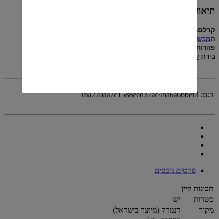
תיאור
קרלסברג
(ב
דנית
:
Carlsberg
) הוא
מותג
של
בירה
שמקורה ב
דנמרק
.
ה
מבשלה
הראשית של קרלסברג נמצאת ב
קופנהגן
, ומבשלות נוספות
פזורות ברחבי העולם. מרבית הבירה המיוצרת על ידי קרלסברג היא
בירת
לאגר
בהירה, מטיפוס
פילזנר
.
דגם:
1ba220aa7c1588eed37ac4ba6a6bbef3
פרטים נוספים
תכונות היין
כשרות
יש
מקור
דנמרק (מיוצר בישראל)