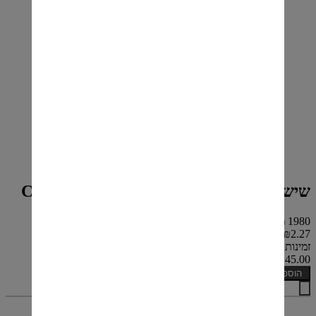
שישית קלסברג 6*330 מ"ל-Carlsberg beer
1980 מ"ל
₪2.27 ל 100 מ"ל
זמינות: קיים במלאי
₪45.00
הוספה לסל