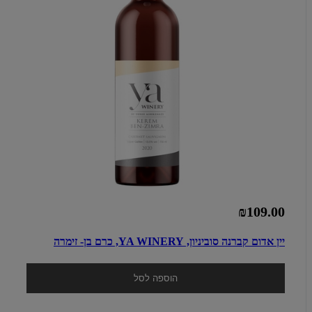
₪109.00
יין אדום קברנה סוביניון, YA WINERY, כרם בן- זימרה
הוספה לסל