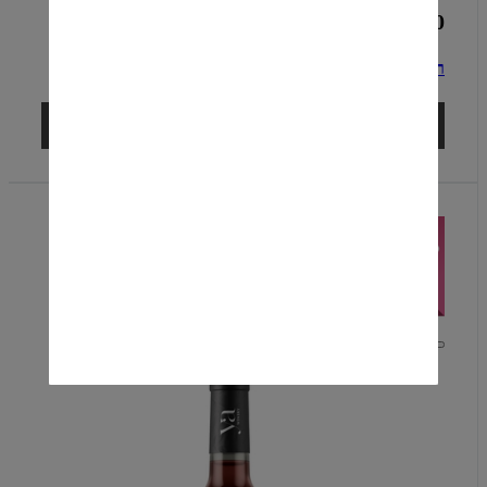
₪109.00
רוזה, YA WINERY, כרם בן- זימרה
הוספה לסל