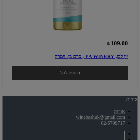
₪109.00
יין לבן, YA WINERY , כרם בן- זימרה
הוספה לסל
אודות
אודות
winebashuk@gmail.com
02-5799717