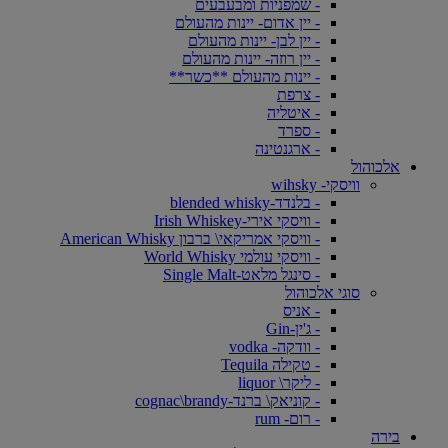
- שמפניות ומבעבעים
- יין אדום- יינות מהעולם
- יין לבן- יינות מהעולם
- יין רוזה- יינות מהעולם
- יינות מהעולם **כשר**
- צרפת
- איטליה
- ספרד
- ארגנטינה
אלכוהול
וויסקי- wihsky
- בלנדד-blended whisky
- וויסקי אירי-Irish Whiskey
- וויסקי אמריקאי\ ברבון American Whisky
- וויסקי עולמי World Whisky
- סינגל מלאט-Single Malt
סוגי אלכוהול
- אניס
- ג'ין-Gin
- וודקה- vodka
- טקילה Tequila
- ליקר\ liquor
- קוניאק\ ברנד-cognac\brandy
- רום- rum
בירה