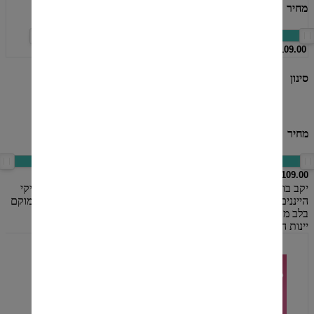
מחיר
סינון
סינון
מחיר
סינון
יקב בוטיק חדש בכרם בן זמרה, שנולד ליינן ותיק- יוסי אשכנזי- מוותיקי
הייננים בארץ. היקב החדש שוכן במבנה אבן בן יותר מ-70 שנה, הממוקם
בלב מושב כרם בן -זמרה, בסמוך לכרמי היקר, מול נוף הגליל העליון.
יינות היקב מופקים מענבים מכרמי היקב שבמושב כרם בן- זמרה.