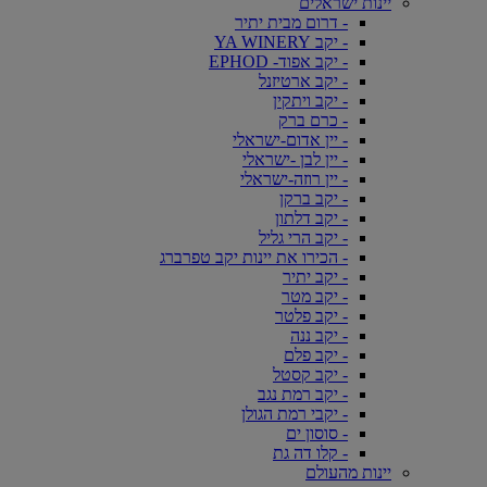
יינות ישראלים
- דרום מבית יתיר
- יקב YA WINERY
- יקב אפוד- EPHOD
- יקב ארטיזנל
- יקב ויתקין
- כרם ברק
- יין אדום-ישראלי
- יין לבן -ישראלי
- יין רוזה-ישראלי
- יקב ברקן
- יקב דלתון
- יקב הרי גליל
- הכירו את יינות יקב טפרברג
- יקב יתיר
- יקב מטר
- יקב פלטר
- יקב ננה
- יקב פלם
- יקב קסטל
- יקב רמת נגב
- יקבי רמת הגולן
- סוסון ים
- קלו דה גת
יינות מהעולם